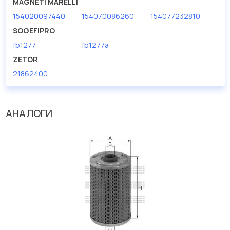
MAGNETI MARELLI
154020097440
154070086260
154077232810
SOGEFIPRO
fb1277
fb1277a
ZETOR
21862400
АНАЛОГИ