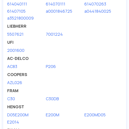
614040111
614070111
614070263
61407105
a0001846725
a0441840025
a3521800009
LIEBHERR
5507621
7001224
UFI
2001600
AC-DELCO
AC83
P206
COOPERS
AZL026
FRAM
C30
C30DB
HENGST
D05E200M
E200M
E200MD05
E2014