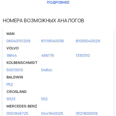
ПОДРОБНЕЕ
Внутренний диаметр 1(мм)
12
Внутренний диаметр 2 (мм)
12
НОМЕРА ВОЗМОЖНЫХ АНАЛОГОВ
Высота [мм]
202
Исполнение фильтра
патрон фильтра
MAN
Наружный диаметр 1 [мм]
112
06040151209
81119040036
81055040029
VOLVO
18844
466176
1330310
KOLBENSCHMIDT
50013010
048oc
BALDWIN
P52
CROSLAND
9323
552
MERCEDES-BENZ
0001846725
0441840025
3521800009