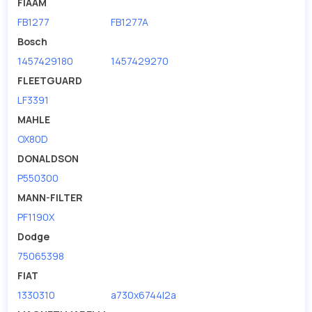
FIAAM
FB1277
FB1277A
Bosch
1457429180
1457429270
FLEETGUARD
LF3391
MAHLE
OX80D
DONALDSON
P550300
MANN-FILTER
PF1190X
Dodge
75065398
FIAT
1330310
a730x6744l2a