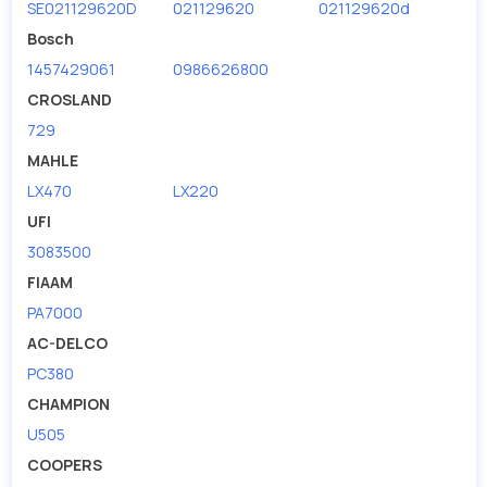
SE021129620D
021129620
021129620d
Bosch
1457429061
0986626800
CROSLAND
729
MAHLE
LX470
LX220
UFI
3083500
FIAAM
PA7000
AC-DELCO
PC380
CHAMPION
U505
COOPERS