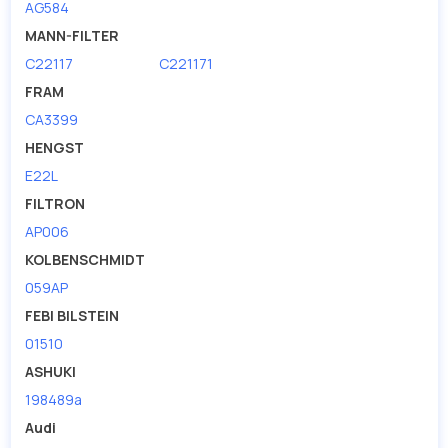
AG584
MANN-FILTER
C22117
C221171
FRAM
CA3399
HENGST
E22L
FILTRON
AP006
KOLBENSCHMIDT
059AP
FEBI BILSTEIN
01510
ASHUKI
198489a
Audi