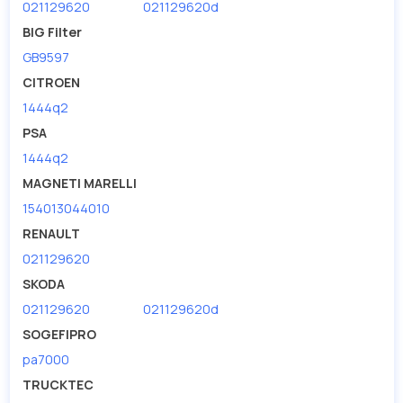
021129620
021129620d
BIG Filter
GB9597
CITROEN
1444q2
PSA
1444q2
MAGNETI MARELLI
154013044010
RENAULT
021129620
SKODA
021129620
021129620d
SOGEFIPRO
pa7000
TRUCKTEC