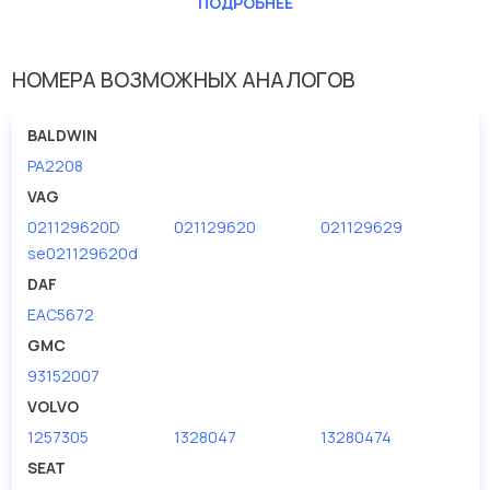
Длина [мм]
213
ПОДРОБНЕЕ
Ширина (мм)
213
НОМЕРА ВОЗМОЖНЫХ АНАЛОГОВ
BALDWIN
PA2208
VAG
021129620D
021129620
021129629
se021129620d
DAF
EAC5672
GMC
93152007
VOLVO
1257305
1328047
13280474
SEAT