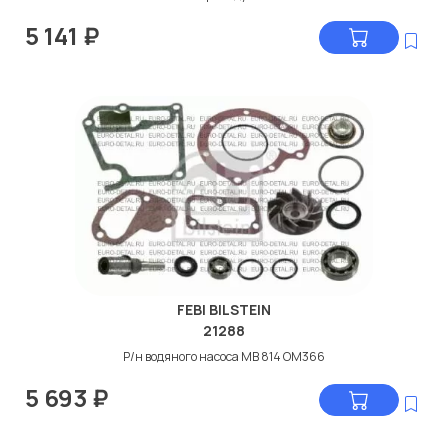
5 141
₽
FEBI BILSTEIN
21288
Р/н водяного насоса МB 814 ОМ366
5 693
₽