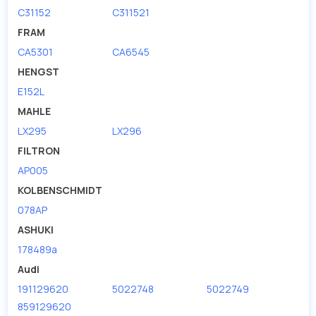
C31152
C311521
FRAM
CA5301
CA6545
HENGST
E152L
MAHLE
LX295
LX296
FILTRON
AP005
KOLBENSCHMIDT
078AP
ASHUKI
178489a
Audi
191129620
5022748
5022749
859129620