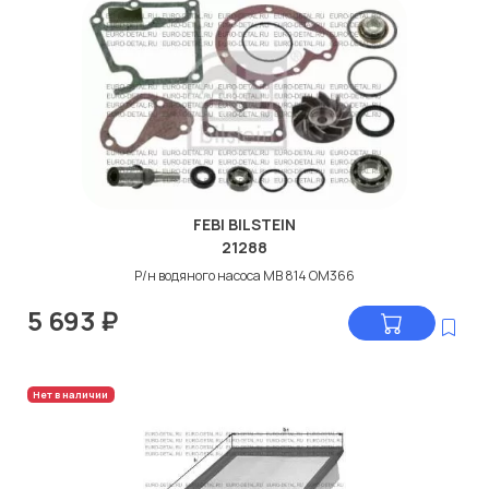
FEBI BILSTEIN
21288
Р/н водяного насоса МB 814 ОМ366
5 693
₽
Нет в наличии