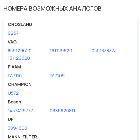
НОМЕРА ВОЗМОЖНЫХ АНАЛОГОВ
CROSLAND
9267
VAG
859129620
191129620
050133837a
131129620
FIAAM
PA7116
PA7109
CHAMPION
U572
Bosch
1457429777
0986626811
UFI
3094600
MANN-FILTER