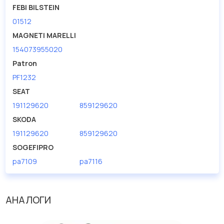
FEBI BILSTEIN
01512
MAGNETI MARELLI
154073955020
Patron
PF1232
SEAT
191129620
859129620
SKODA
191129620
859129620
SOGEFIPRO
pa7109
pa7116
АНАЛОГИ