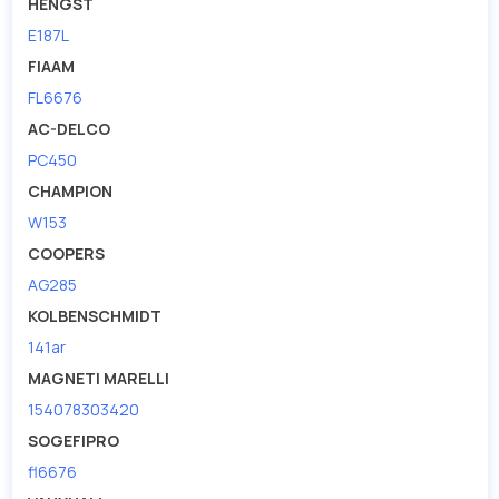
HENGST
E187L
FIAAM
FL6676
AC-DELCO
PC450
CHAMPION
W153
COOPERS
AG285
KOLBENSCHMIDT
141ar
MAGNETI MARELLI
154078303420
SOGEFIPRO
fl6676