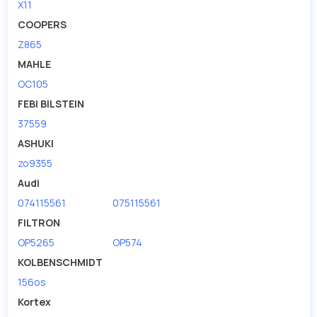
X11
COOPERS
Z865
MAHLE
OC105
FEBI BILSTEIN
37559
ASHUKI
zo9355
Audi
074115561
075115561
FILTRON
OP5265
OP574
KOLBENSCHMIDT
156os
Kortex