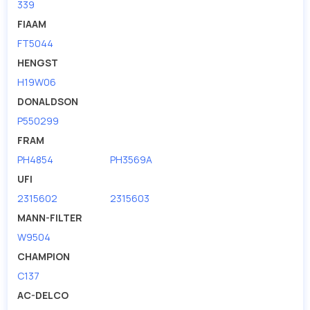
339
FIAAM
FT5044
HENGST
H19W06
DONALDSON
P550299
FRAM
PH4854
PH3569A
UFI
2315602
2315603
MANN-FILTER
W9504
CHAMPION
C137
AC-DELCO