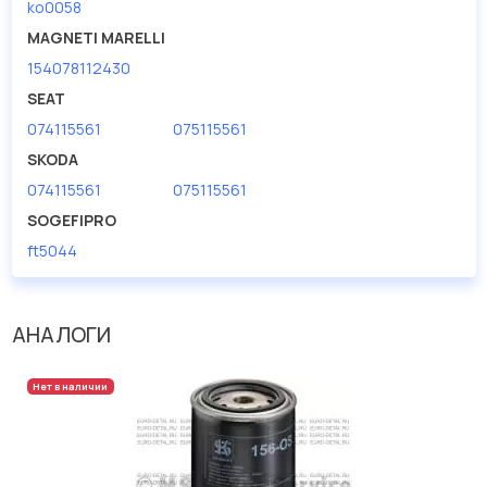
ko0058
MAGNETI MARELLI
154078112430
SEAT
074115561
075115561
SKODA
074115561
075115561
SOGEFIPRO
ft5044
АНАЛОГИ
Нет в наличии