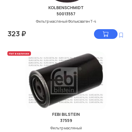
KOLBENSCHMIDT
50013557
Фильтр масляный Фольксваген Т-4
323
₽
Нет в наличии
FEBI BILSTEIN
37559
Фильтр масляный