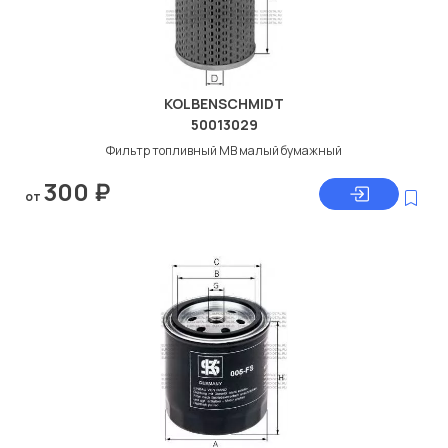
KOLBENSCHMIDT
50013029
Фильтр топливный МВ малый бумажный
300
₽
от