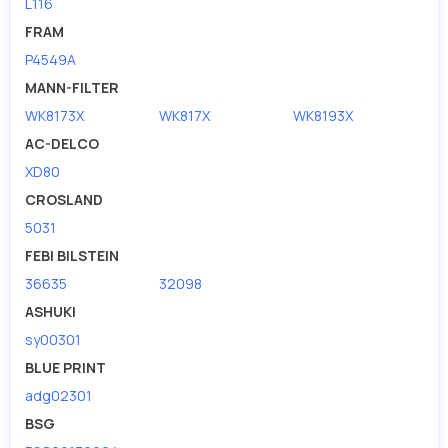
L116
FRAM
P4549A
MANN-FILTER
WK8173X
WK817X
WK8193X
AC-DELCO
XD80
CROSLAND
5031
FEBI BILSTEIN
36635
32098
ASHUKI
sy00301
BLUE PRINT
adg02301
BSG