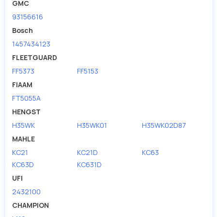
GMC
93156616
Bosch
1457434123
FLEETGUARD
FF5373
FF5153
FIAAM
FT5055A
HENGST
H35WK
H35WK01
H35WK02D87
MAHLE
KC21
KC21D
KC63
KC63D
KC631D
UFI
2432100
CHAMPION