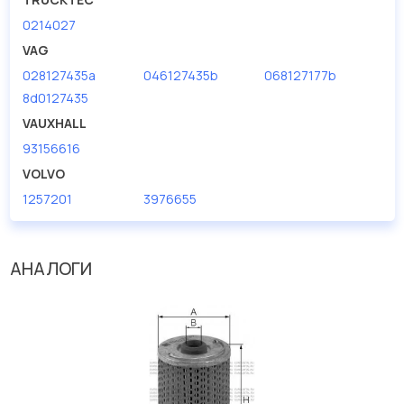
0214027
VAG
028127435a
046127435b
068127177b
8d0127435
VAUXHALL
93156616
VOLVO
1257201
3976655
АНАЛОГИ