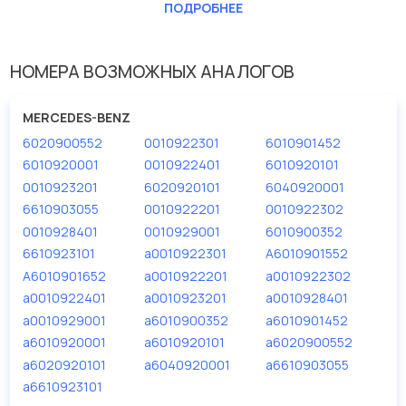
ПОДРОБНЕЕ
Внутренний диаметр 1(мм)
62
Внутренний диаметр 2 (мм)
72
НОМЕРА ВОЗМОЖНЫХ АНАЛОГОВ
Высота [мм]
102
MERCEDES-BENZ
Исполнение фильтра
Навертный фильтр
6020900552
0010922301
6010901452
Наружный диаметр 2 [мм]
87
6010920001
0010922401
6010920101
0010923201
6020920101
6040920001
Размер резьбы
M12 x 1,5
6610903055
0010922201
0010922302
0010928401
0010929001
6010900352
6610923101
a0010922301
A6010901552
A6010901652
a0010922201
a0010922302
a0010922401
a0010923201
a0010928401
a0010929001
a6010900352
a6010901452
a6010920001
a6010920101
a6020900552
a6020920101
a6040920001
a6610903055
a6610923101