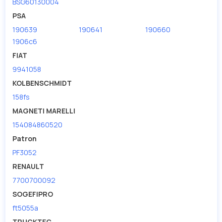
BSG60130004
PSA
190639
190641
190660
1906c6
FIAT
9941058
KOLBENSCHMIDT
158fs
MAGNETI MARELLI
154084860520
Patron
PF3052
RENAULT
7700700092
SOGEFIPRO
ft5055a
TRUCKTEC