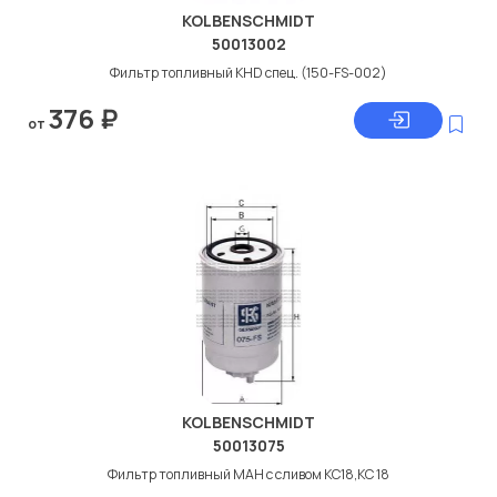
KOLBENSCHMIDT
50013002
Фильтр топливный KHD спец. (150-FS-002)
376
₽
от
KOLBENSCHMIDT
50013075
Фильтр топливный МАН с сливом KC18,KC 18