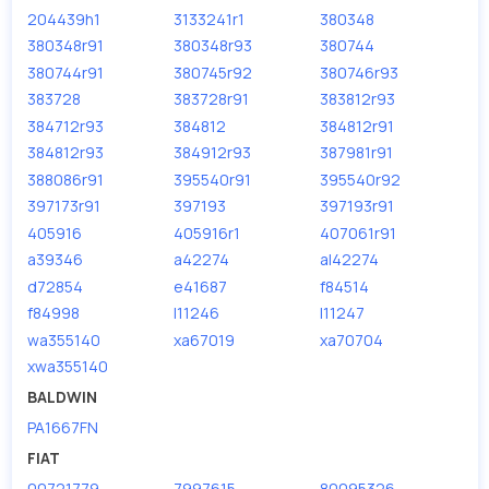
204439h1
3133241r1
380348
380348r91
380348r93
380744
380744r91
380745r92
380746r93
383728
383728r91
383812r93
384712r93
384812
384812r91
384812r93
384912r93
387981r91
388086r91
395540r91
395540r92
397173r91
397193
397193r91
405916
405916r1
407061r91
a39346
a42274
al42274
d72854
e41687
f84514
f84998
l11246
l11247
wa355140
xa67019
xa70704
xwa355140
BALDWIN
PA1667FN
FIAT
00721779
7997615
80095326