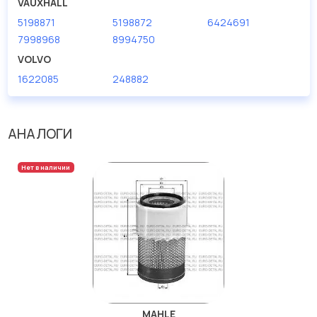
VAUXHALL
5198871
5198872
6424691
7998968
8994750
VOLVO
1622085
248882
АНАЛОГИ
Нет в наличии
MAHLE