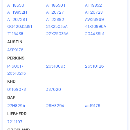
AT18650
AT18650T
AT19852
AT19852H
AT20727
AT20728
AT20728T
AT22892
AW23969
GG42032381
21X25035A
41X10896A
T115438
22X25035A
204439h1
AUSTIN
ASF9176
PERKINS
PF60017
26510093
26510126
26510216
KHD
01169078
387620
DAF
27H8294
29H8294
asf9176
LIEBHERR
7211197
CROSLAND