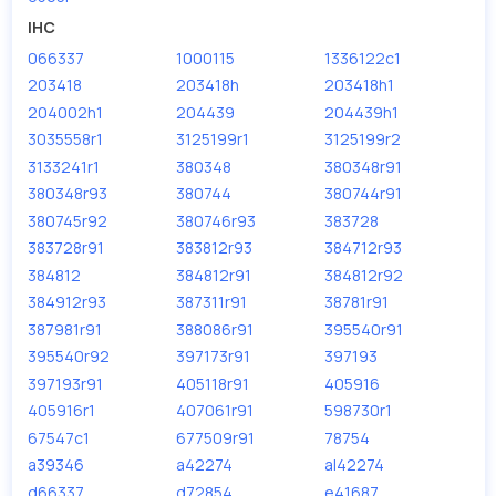
IHC
066337
1000115
1336122c1
203418
203418h
203418h1
204002h1
204439
204439h1
3035558r1
3125199r1
3125199r2
3133241r1
380348
380348r91
380348r93
380744
380744r91
380745r92
380746r93
383728
383728r91
383812r93
384712r93
384812
384812r91
384812r92
384912r93
387311r91
38781r91
387981r91
388086r91
395540r91
395540r92
397173r91
397193
397193r91
405118r91
405916
405916r1
407061r91
598730r1
67547c1
677509r91
78754
a39346
a42274
al42274
d66337
d72854
e41687