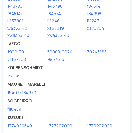
e43780
e43790
f84514
f84514c
f84574
f84998
h137901
l11246
l11247
wa355140
xa67019
xa70704
xwa335140
xwa355140
IVECO
1909139
5000819024
70243163
71167808
9957615
KOLBENSCHMIDT
220ar
MAGNETI MARELLI
154077184970
SOGEFIPRO
fli6489
SUZUKI
1774020540
1777222000
1779222000