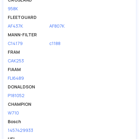
958K
FLEETGUARD
AF437K
AF807K
MANN-FILTER
C14179
c1188
FRAM
CAK253
FIAAM
FLI6489
DONALDSON
P181052
CHAMPION
W710
Bosch
1457429933
UFI