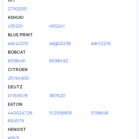
2792000
ASHUKI
c05201
n00241
BLUE PRINT
adc42215
adg02238
adn12216
BOBCAT
6598491
6598492
CITROEN
25194900
DEUTZ
01169078
387620
EATON
440024726
512556805
5158648
664579
HENGST
e563l