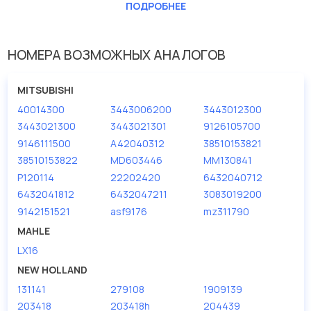
ПОДРОБНЕЕ
Внутренний диаметр 1(мм)
67
Внутренний диаметр 2 (мм)
17
НОМЕРА ВОЗМОЖНЫХ АНАЛОГОВ
Высота [мм]
290
Наружный диаметр 1 [мм]
134
MITSUBISHI
Наружный диаметр 2 [мм]
163
40014300
3443006200
3443012300
3443021300
3443021301
9126105700
9146111500
A42040312
38510153821
38510153822
MD603446
MM130841
P120114
22202420
6432040712
6432041812
6432047211
3083019200
9142151521
asf9176
mz311790
MAHLE
LX16
NEW HOLLAND
131141
279108
1909139
203418
203418h
204439