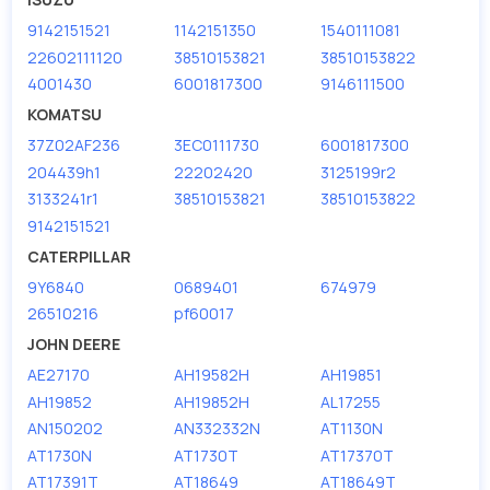
9142151521
1142151350
1540111081
22602111120
38510153821
38510153822
4001430
6001817300
9146111500
KOMATSU
37Z02AF236
3EC0111730
6001817300
204439h1
22202420
3125199r2
3133241r1
38510153821
38510153822
9142151521
CATERPILLAR
9Y6840
0689401
674979
26510216
pf60017
JOHN DEERE
AE27170
AH19582H
AH19851
AH19852
AH19852H
AL17255
AN150202
AN332332N
AT1130N
AT1730N
AT1730T
AT17370T
AT17391T
AT18649
AT18649T