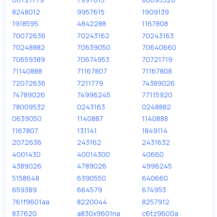
8248012
9957615
1909139
1918595
4842288
1167808
70072636
70243162
70243163
70248882
70639050
70640660
70659389
70674953
70721719
71140888
71167807
71167808
72072636
7211779
74389026
74789026
74996245
77115920
78009532
0243163
0248882
0639050
1140887
1140888
1167807
131141
1849114
2072636
243162
2431632
4001430
40014300
40660
4389026
4789026
4996245
5158648
6390550
640660
659389
664579
674953
761f9601aa
8220044
8257912
837620
a830x9601na
c6tz9600a