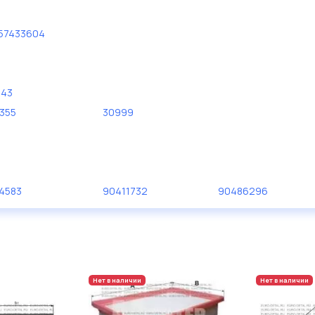
57433604
43
355
30999
4583
90411732
90486296
Нет в наличии
Нет в наличии