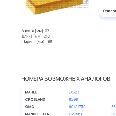
Описа
Высота [мм]: 37
Длина [мм]: 210
Ширина (мм): 165
НОМЕРА ВОЗМОЖНЫХ АНАЛОГОВ
MAHLE
LX523
CROSLAND
9298
GMC
90411732
83
MANN-FILTER
C22561
C2