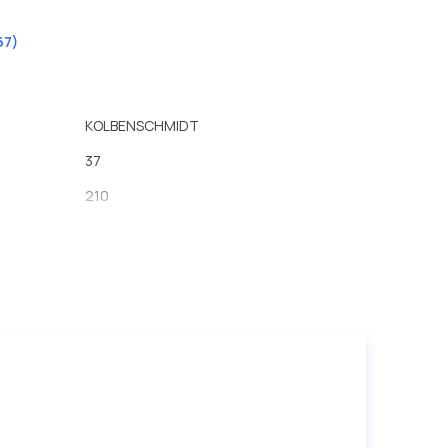
67)
KOLBENSCHMIDT
37
210
165