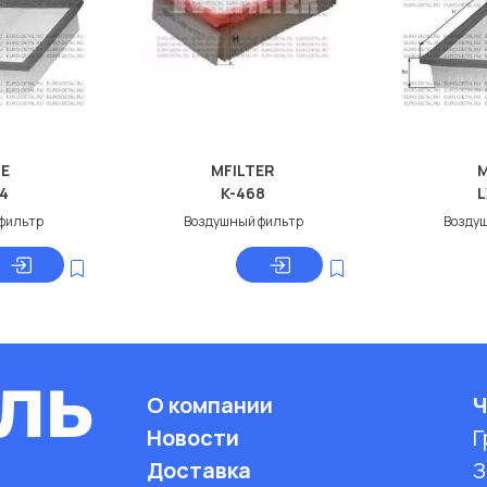
E
MFILTER
24
K-468
L
фильтр
Воздушный фильтр
Возду
О компании
Ч
Новости
Г
Доставка
З