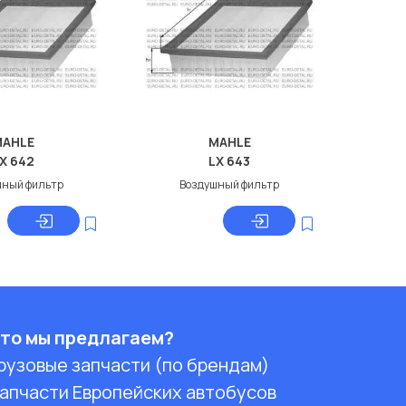
MAHLE
MAHLE
X 642
LX 643
шный фильтр
Воздушный фильтр
то мы предлагаем?
рузовые запчасти (по брендам)
апчасти Европейских автобусов