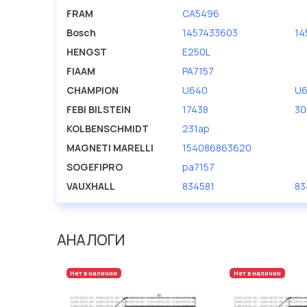
FRAM
CA5496
Bosch
1457433603
14
HENGST
E250L
FIAAM
PA7157
CHAMPION
U640
U6
FEBI BILSTEIN
17438
30
KOLBENSCHMIDT
231ap
MAGNETI MARELLI
154086863620
SOGEFIPRO
pa7157
VAUXHALL
834581
83
АНАЛОГИ
Нет в наличии
Нет в наличии