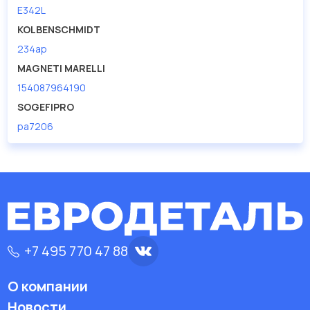
E342L
KOLBENSCHMIDT
234ap
MAGNETI MARELLI
154087964190
SOGEFIPRO
pa7206
+7 495 770 47 88
О компании
Новости