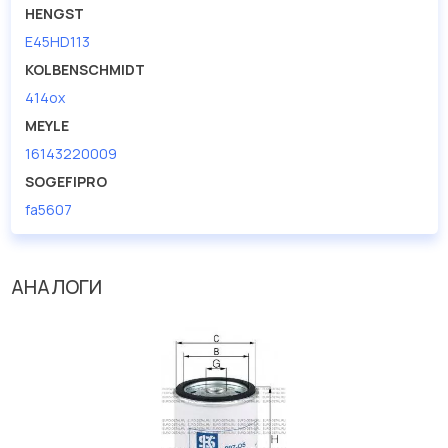
HENGST
E45HD113
KOLBENSCHMIDT
414ox
MEYLE
16143220009
SOGEFIPRO
fa5607
АНАЛОГИ