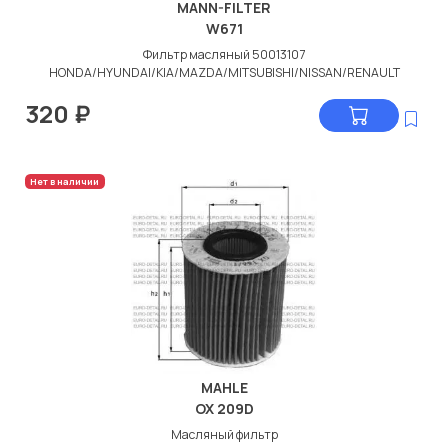
MANN-FILTER
W671
Фильтр масляный 50013107
HONDA/HYUNDAI/KIA/MAZDA/MITSUBISHI/NISSAN/RENAULT
320
₽
Нет в наличии
MAHLE
OX 209D
Масляный фильтр