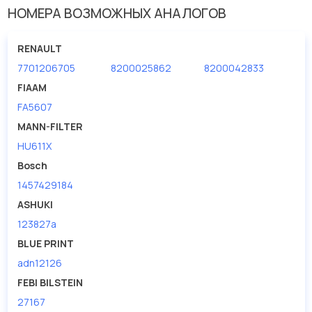
НОМЕРА ВОЗМОЖНЫХ АНАЛОГОВ
RENAULT
7701206705
8200025862
8200042833
FIAAM
FA5607
MANN-FILTER
HU611X
Bosch
1457429184
ASHUKI
123827a
BLUE PRINT
adn12126
FEBI BILSTEIN
27167