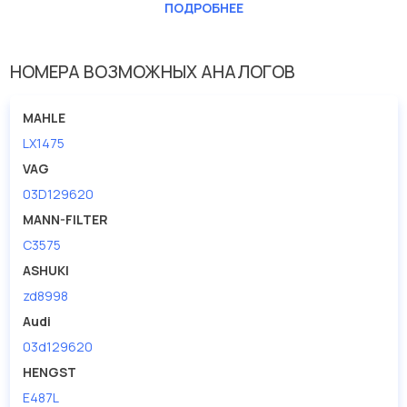
Длина [мм]
372
ПОДРОБНЕЕ
Ширина (мм)
246
НОМЕРА ВОЗМОЖНЫХ АНАЛОГОВ
MAHLE
LX1475
VAG
03D129620
MANN-FILTER
C3575
ASHUKI
zd8998
Audi
03d129620
HENGST
E487L