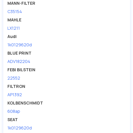
MANN-FILTER
C35154
MAHLE
LX1211
Audi
1k0129620d
BLUE PRINT
ADV182204
FEBI BILSTEIN
22552
FILTRON
AP1392
KOLBENSCHMIDT
608ap
SEAT
1k0129620d