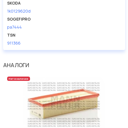
SKODA
1k0129620d
SOGEFIPRO
pa7444
TSN
911366
АНАЛОГИ
Нет в наличии