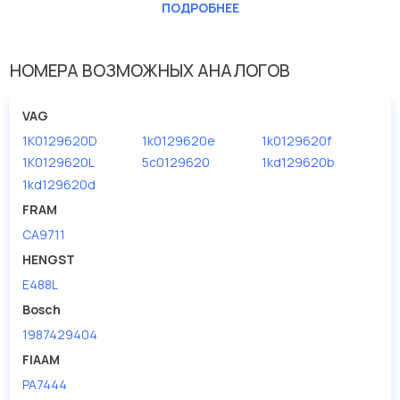
Длина [мм]
345
ПОДРОБНЕЕ
Ширина (мм)
136
НОМЕРА ВОЗМОЖНЫХ АНАЛОГОВ
VAG
1K0129620D
1k0129620e
1k0129620f
1K0129620L
5c0129620
1kd129620b
1kd129620d
FRAM
CA9711
HENGST
E488L
Bosch
1987429404
FIAAM
PA7444