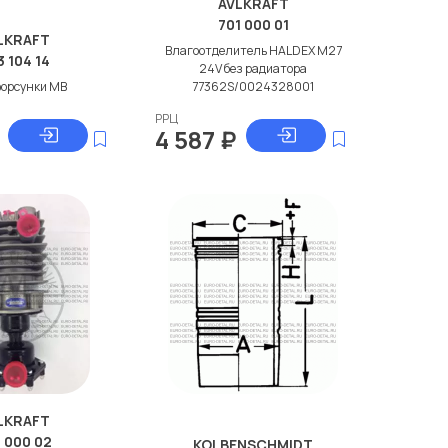
AVLKRAFT
701 000 01
LKRAFT
Влагоотделитель HALDEX M27
3 104 14
24V без радиатора
форсунки МВ
77362S/0024328001
РРЦ
₽
4 587
₽
LKRAFT
 000 02
KOLBENSCHMIDT