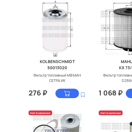
KOLBENSCHMIDT
MAHL
50013020
KX 73
Фильтр топливный МВ МАН
Фильтр топливн
СЕТРА ИК
D286
276
₽
1 068
₽
Нет в наличии
Нет в наличии