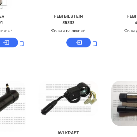
ER
FEBI BILSTEIN
FEBI
21
35333
ливный
Фильтр топливный
Фильт
AVLKRAFT