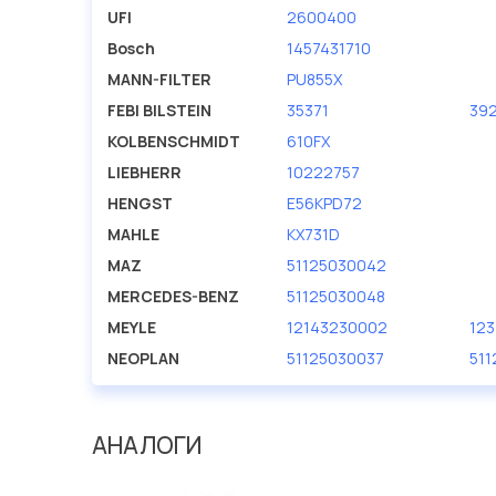
UFI
2600400
Bosch
1457431710
MANN-FILTER
PU855X
FEBI BILSTEIN
35371
39
KOLBENSCHMIDT
610FX
LIEBHERR
10222757
HENGST
E56KPD72
MAHLE
KX731D
MAZ
51125030042
MERCEDES-BENZ
51125030048
MEYLE
12143230002
12
NEOPLAN
51125030037
51
АНАЛОГИ