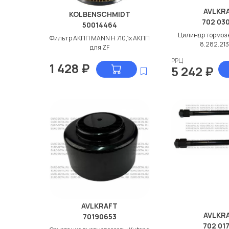
AVLKR
KOLBENSCHMIDT
702 03
50014464
Цилиндр тормоз
Фильтр АКПП MANN Н 710,1x АКПП
8.282.21
для ZF
РРЦ
1 428
₽
5 242
₽
AVLKRAFT
AVLKR
70190653
702 017