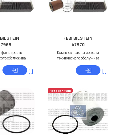
 BILSTEIN
FEBI BILSTEIN
47969
47970
 фильтров для
Комплект фильтров для
кого обслужива
технического обслужива
Нет в наличии