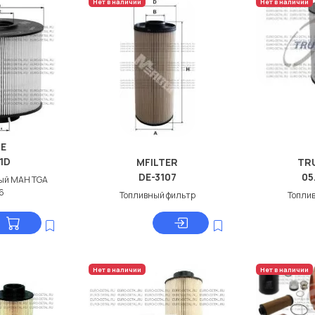
Нет в наличии
Нет в наличии
E
/1D
MFILTER
TR
DE-3107
05
ый МАН TGA
6
Топливный фильтр
Топли
Нет в наличии
Нет в наличии