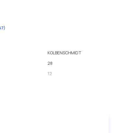
67)
KOLBENSCHMIDT
28
12
230
патрон фильтра
76