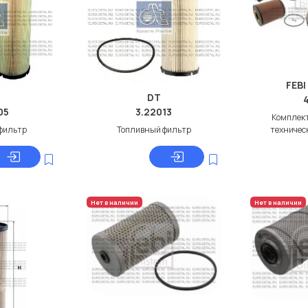
FEBI
DT
05
3.22013
Комплект
фильтр
Топливный фильтр
техничес
Нет в наличии
Нет в наличии