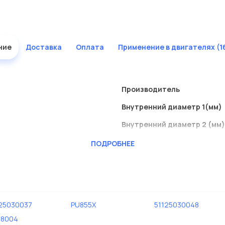
ние
Доставка
Оплата
Применение в двигателях (1
Производитель
Внутренний диаметр 1(мм)
Внутренний диаметр 2 (мм)
Высота [мм]
ПОДРОБНЕЕ
Исполнение фильтра
Наружный диаметр 1 [мм]
25030037
PU855X
51125030048
38004