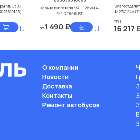
оры МВ О303
Влагоотделит
Кольца двигателя МАН 128мм 4-
3073510125)
M27X1 24V (7
3-4 D2866LF31
РРЦ
1 490
₽
16 217
от
О компании
Ч
Новости
Г
Доставка
З
Контакты
З
Ремонт автобусов
З
B
З