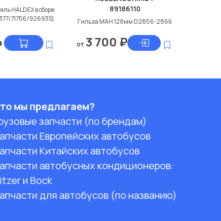
89186110
ель HALDEX в сборе
1377/71756/92693S)
Гильза МАН 128мм D2856-2866
3 700
₽
₽
от
то мы предлагаем?
рузовые запчасти (по брендам)
апчасти Европейских автобусов
апчасти Китайских автобусов
апчасти автобусных кондиционеров:
itzer и Bock
апчасти для автобусов (по названию)