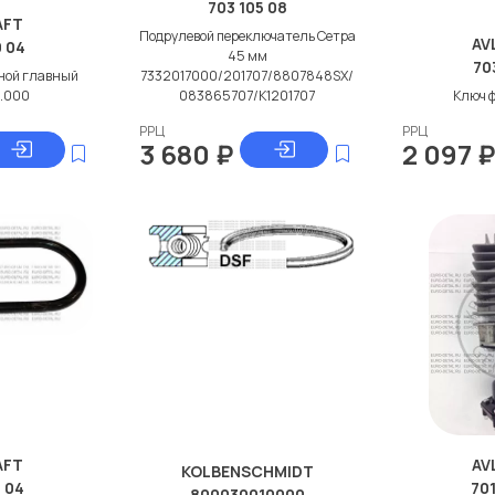
703 105 08
AFT
Подрулевой переключатель Сетра
AV
0 04
45 мм
70
ной главный
7332017000/201707/8807848SX/
3.000
083865707/K1201707
Ключ 
РРЦ
РРЦ
3 680
₽
2 097
AFT
AV
KOLBENSCHMIDT
 04
701
800030010000