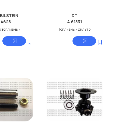
 BILSTEIN
DT
44625
4.61531
р топливный
Топливный фильтр