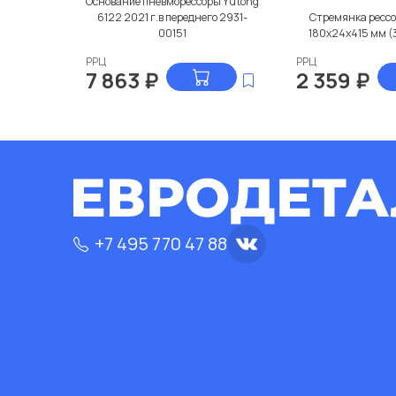
Основание пневморессоры Yutong
6122 2021 г.в переднего 2931-
Стремянка ресс
00151
180x24x415 мм (
РРЦ
РРЦ
7 863
₽
2 359
₽
+7 495 770 47 88