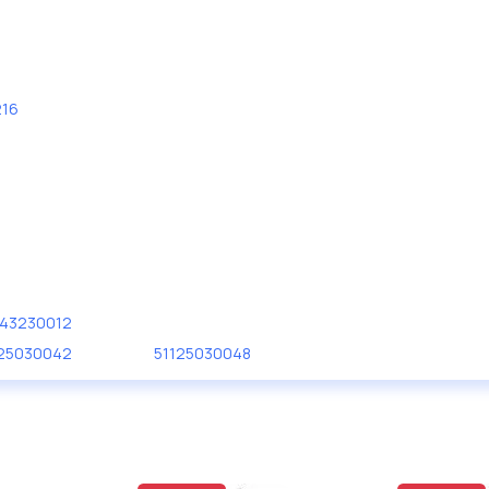
216
343230012
125030042
51125030048