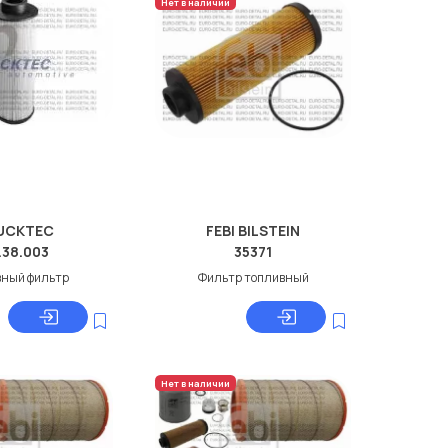
Нет в наличии
UCKTEC
FEBI BILSTEIN
.38.003
35371
вный фильтр
Фильтр топливный
Нет в наличии