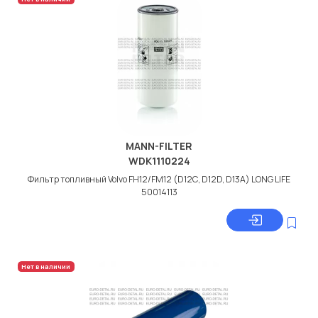
MANN-FILTER
WDK1110224
Фильтр топливный Volvo FH12/FM12 (D12С, D12D, D13A) LONG LIFE
50014113
Нет в наличии