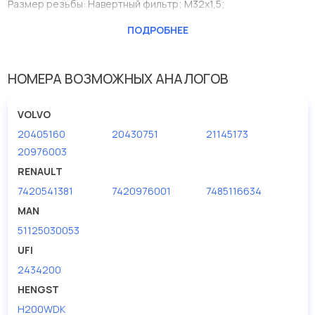
Размер резьбы: Навертный фильтр; M32x1,5;
Производитель
KOLBENSCHMIDT
ПОДРОБНЕЕ
Внутренний диаметр 1(мм)
91
Внутренний диаметр 2 (мм)
101
НОМЕРА ВОЗМОЖНЫХ АНАЛОГОВ
Высота [мм]
264
VOLVO
Исполнение фильтра
Навертный фильтр
20405160
20430751
21145173
Наружный диаметр 2 [мм]
110
20976003
Размер резьбы
RENAULT
M32x1,5
7420541381
7420976001
7485116634
MAN
51125030053
UFI
2434200
HENGST
H200WDK