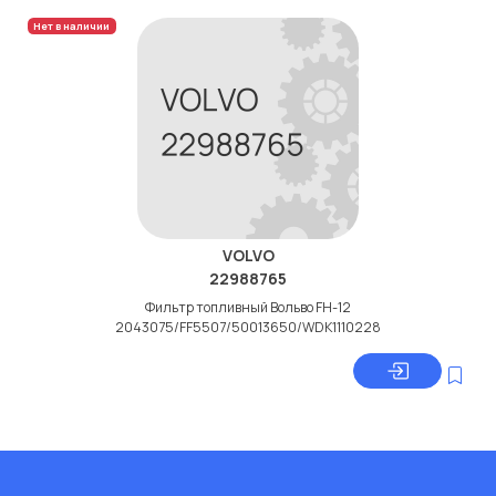
Нет в наличии
VOLVO
22988765
Фильтр топливный Вольво FH-12
2043075/FF5507/50013650/WDK1110228