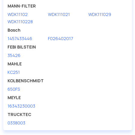
MANN-FILTER
WDK11102
WDK111021
WDK111029
WDK1110228
Bosch
1457433446
F026402017
FEBI BILSTEIN
35426
MAHLE
KC251
KOLBENSCHMIDT
650FS
MEYLE
16343230003
TRUCKTEC
0338003