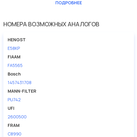
ПОДРОБНЕЕ
Высота [мм]
123
Исполнение фильтра
патрон фильтра
НОМЕРА ВОЗМОЖНЫХ АНАЛОГОВ
Наружный диаметр 1 [мм]
82
HENGST
E58KP
FIAAM
FA5565
Bosch
1457431708
MANN-FILTER
PU742
UFI
2600500
FRAM
C8990