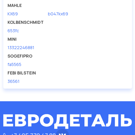
MAHLE
KX69
b047kx69
KOLBENSCHMIDT
653fc
MINI
13322246881
SOGEFIPRO
fa5565
FEBI BILSTEIN
36561