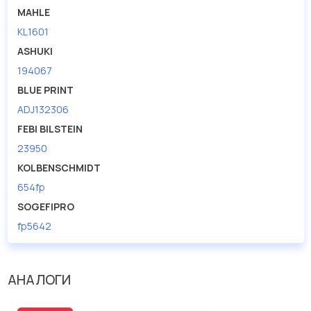
MAHLE
KL1601
ASHUKI
194067
BLUE PRINT
ADJ132306
FEBI BILSTEIN
23950
KOLBENSCHMIDT
654fp
SOGEFIPRO
fp5642
АНАЛОГИ