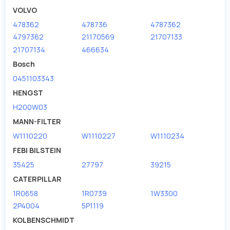
VOLVO
478362
478736
4787362
4797362
21170569
21707133
21707134
466634
Bosch
0451103343
HENGST
H200W03
MANN-FILTER
W1110220
W1110227
W1110234
FEBI BILSTEIN
35425
27797
39215
CATERPILLAR
1R0658
1R0739
1W3300
2P4004
5P1119
KOLBENSCHMIDT