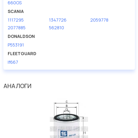
660OS
SCANIA
1117295
1347726
2059778
2077885
562810
DONALDSON
P553191
FLEETGUARD
lf667
АНАЛОГИ