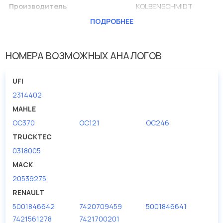
Производитель
KOLBENSCHMIDT
ПОДРОБНЕЕ
Внутренний диаметр 1(мм)
90
Высота [мм]
261
НОМЕРА ВОЗМОЖНЫХ АНАЛОГОВ
Исполнение фильтра
Навертный фильтр
Наружный диаметр 1 [мм]
108
UFI
Размер резьбы
1 1/8-16UNF
2314402
MAHLE
OC370
OC121
OC246
TRUCKTEC
0318005
MACK
20539275
RENAULT
5001846642
7420709459
5001846641
7421561278
7421700201