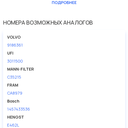
Длина [мм]
355
ПОДРОБНЕЕ
Ширина (мм)
215
НОМЕРА ВОЗМОЖНЫХ АНАЛОГОВ
VOLVO
9186361
UFI
3011500
MANN-FILTER
C35215
FRAM
CA8979
Bosch
1457433536
HENGST
E462L