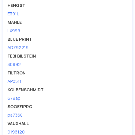
HENGST
E391L
MAHLE
LX999
BLUE PRINT
ADZ92219
FEBI BILSTEIN
30992
FILTRON
AP0511
KOLBENSCHMIDT
679ap
SOGEFIPRO
pa7368
VAUXHALL
9196120