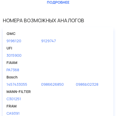
Длина [мм]
290
ПОДРОБНЕЕ
Ширина (мм)
207
НОМЕРА ВОЗМОЖНЫХ АНАЛОГОВ
GMC
9196120
9129747
UFI
3015900
FIAAM
PA7368
Bosch
1457433055
0986626850
0986b02328
MANN-FILTER
C301251
FRAM
CA9391