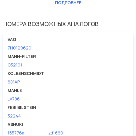
Длина [мм]
188
ПОДРОБНЕЕ
Ширина (мм)
310
НОМЕРА ВОЗМОЖНЫХ АНАЛОГОВ
VAG
7H0129620
MANN-FILTER
C32191
KOLBENSCHMIDT
681AP
MAHLE
LX786
FEBI BILSTEIN
32244
ASHUKI
155776a
zd1660