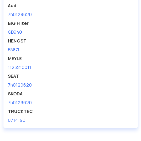
Audi
7h0129620
BIG Filter
GB940
HENGST
E587L
MEYLE
1123210011
SEAT
7h0129620
SKODA
7h0129620
TRUCKTEC
0714190