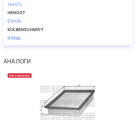
1444TL
HENGST
E1043L
KOLBENSCHMIDT
699ap
АНАЛОГИ
Нет в наличии