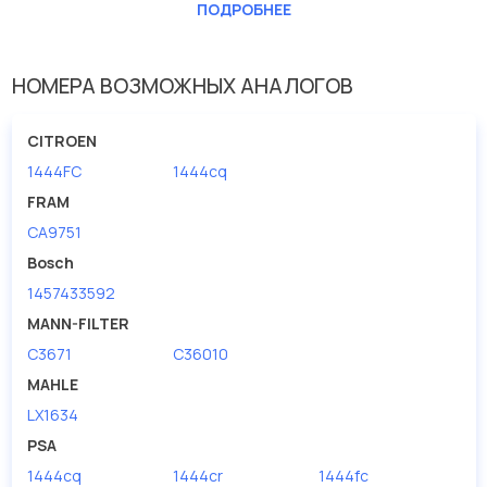
Длина [мм]
355
ПОДРОБНЕЕ
Ширина (мм)
102
НОМЕРА ВОЗМОЖНЫХ АНАЛОГОВ
CITROEN
1444FC
1444cq
FRAM
CA9751
Bosch
1457433592
MANN-FILTER
C3671
C36010
MAHLE
LX1634
PSA
1444cq
1444cr
1444fc