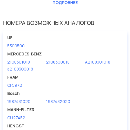
Длина [мм]
265
ПОДРОБНЕЕ
Ширина (мм)
126
НОМЕРА ВОЗМОЖНЫХ АНАЛОГОВ
UFI
5300500
MERCEDES-BENZ
2108301018
2108300018
A2108301018
a2108300018
FRAM
CF5972
Bosch
1987431020
1987432020
MANN-FILTER
CU27452
HENGST