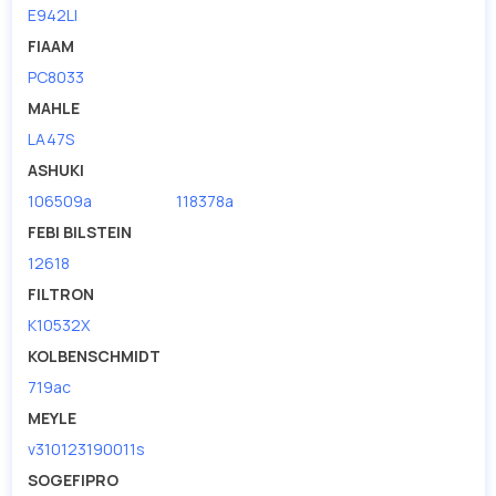
E942LI
FIAAM
PC8033
MAHLE
LA47S
ASHUKI
106509a
118378a
FEBI BILSTEIN
12618
FILTRON
K10532X
KOLBENSCHMIDT
719ac
MEYLE
v310123190011s
SOGEFIPRO