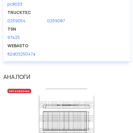
pc8033
TRUCKTEC
0259054
0259087
TSN
97425
WEBASTO
82d0325047a
АНАЛОГИ
Нет в наличии