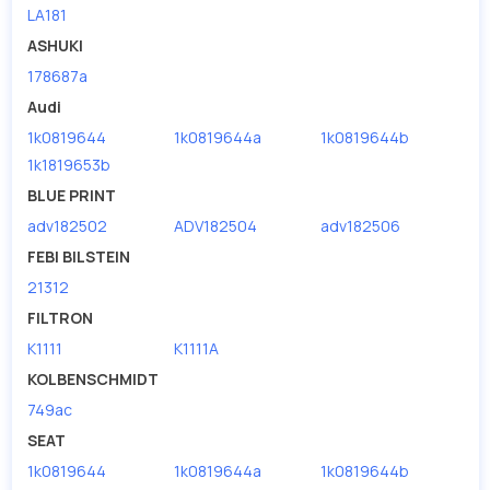
LA181
ASHUKI
178687a
Audi
1k0819644
1k0819644a
1k0819644b
1k1819653b
BLUE PRINT
adv182502
ADV182504
adv182506
FEBI BILSTEIN
21312
FILTRON
K1111
K1111A
KOLBENSCHMIDT
749ac
SEAT
1k0819644
1k0819644a
1k0819644b