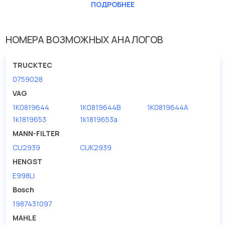
Длина [мм]
288
ПОДРОБНЕЕ
Ширина (мм)
214
НОМЕРА ВОЗМОЖНЫХ АНАЛОГОВ
TRUCKTEC
0759028
VAG
1K0819644
1K0819644B
1K0819644A
1k1819653
1k1819653a
MANN-FILTER
CU2939
CUK2939
HENGST
E998LI
Bosch
1987431097
MAHLE