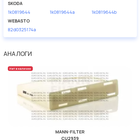
SKODA
1k0819644
1k0819644a
1k0819644b
WEBASTO
82d0325174a
АНАЛОГИ
Нет в наличии
MANN-FILTER
CU2939