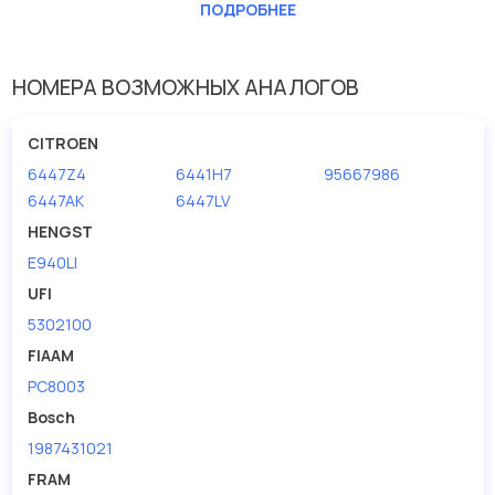
Длина [мм]
209
ПОДРОБНЕЕ
Ширина (мм)
198
НОМЕРА ВОЗМОЖНЫХ АНАЛОГОВ
CITROEN
6447Z4
6441H7
95667986
6447AK
6447LV
HENGST
E940LI
UFI
5302100
FIAAM
PC8003
Bosch
1987431021
FRAM