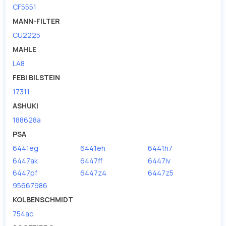
CF5551
MANN-FILTER
CU2225
MAHLE
LA8
FEBI BILSTEIN
17311
ASHUKI
188628a
PSA
6441eg
6441eh
6441h7
6447ak
6447ff
6447lv
6447pf
6447z4
6447z5
95667986
KOLBENSCHMIDT
754ac