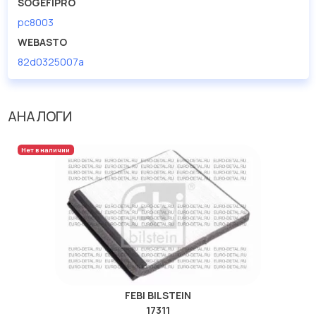
SOGEFIPRO
pc8003
WEBASTO
82d0325007a
АНАЛОГИ
Нет в наличии
FEBI BILSTEIN
17311