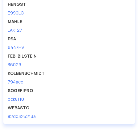
HENGST
E990LC
MAHLE
LAK127
PSA
6447HV
FEBI BILSTEIN
36029
KOLBENSCHMIDT
794acc
SOGEFIPRO
pck8110
WEBASTO
82d0325213a