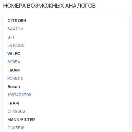
Исполнение фильтра
Фильтр из активированного угля
НОМЕРА ВОЗМОЖНЫХ АНАЛОГОВ
Ширина (мм)
160
CITROEN
6447HV
UFI
5412500
VALEO
698541
FIAAM
PCK8110
Bosch
1987432398
FRAM
CFA9562
MANN-FILTER
CUK3518