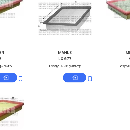
ER
MAHLE
M
2
LX 677
фильтр
Воздушный фильтр
Возду