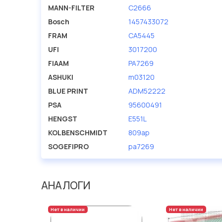
MANN-FILTER
C2666
Bosch
1457433072
FRAM
CA5445
UFI
3017200
FIAAM
PA7269
ASHUKI
m03120
BLUE PRINT
ADM52222
PSA
95600491
HENGST
E551L
KOLBENSCHMIDT
809ap
SOGEFIPRO
pa7269
АНАЛОГИ
Нет в наличии
Нет в наличии