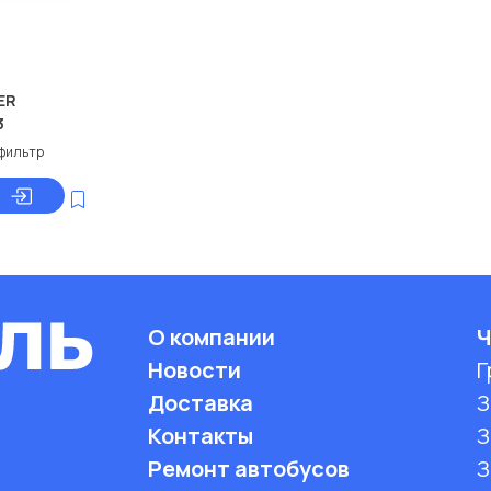
ER
3
фильтр
О компании
Ч
Новости
Г
Доставка
З
Контакты
З
Ремонт автобусов
З