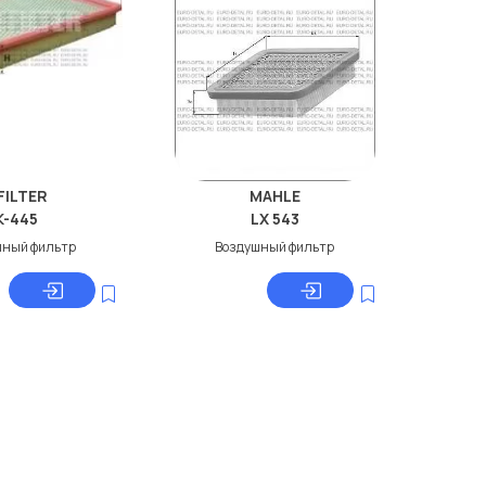
FILTER
MAHLE
K-445
LX 543
шный фильтр
Воздушный фильтр