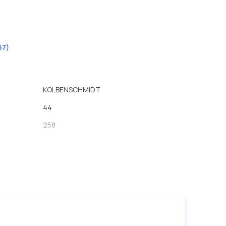
67)
KOLBENSCHMIDT
44
258
162