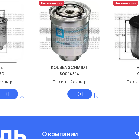
Нет в наличии
Нет в наличии
E
KOLBENSCHMIDT
6D
50014314
K
фильтр
Топливный фильтр
Топли
О компании
Ч