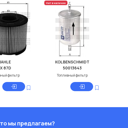
Нет в наличии
MAHLE
KOLBENSCHMIDT
X 87D
50013643
вный фильтр
Топливный фильтр
то мы предлагаем?