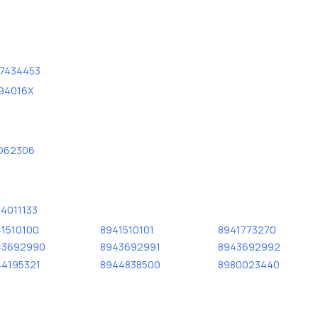
57434453
94016X
D62306
4011133
1510100
8941510101
8941773270
43692990
8943692991
8943692992
44195321
8944838500
8980023440