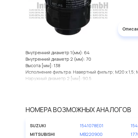
Описа
Внутренний диаметр 1(мм): 64
Внутренний диаметр 2 (мм): 70
Высота [мм]: 138
Исполнение фильтра: Навертный фильтр; M20 x 1,5; M
Наружный диаметр 2 [мм]: 90.5
Размер резьбы: Навертный фильтр; M20 x 1,5; M36 x 1
Размер резьбы 1: Навертный фильтр; M20 x 1,5; M36 x 
НОМЕРА ВОЗМОЖНЫХ АНАЛОГОВ
SUZUKI
1541078E01
154
MITSUBISHI
MB220900
17