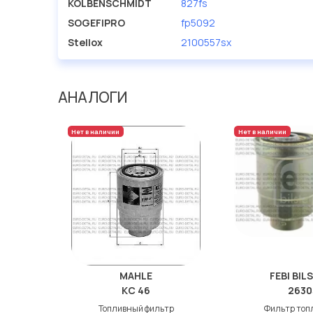
KOLBENSCHMIDT
827fs
SOGEFIPRO
fp5092
Stellox
2100557sx
АНАЛОГИ
Нет в наличии
Нет в наличии
MAHLE
FEBI BIL
KC 46
2630
Топливный фильтр
Фильтр топ