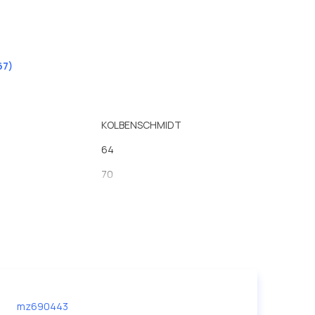
67)
KOLBENSCHMIDT
64
70
138
Навертный фильтр
90.5
M20 x 1,5
M36 x 1,5
mz690443