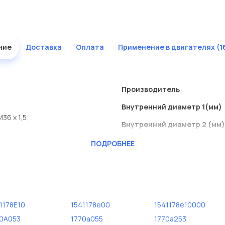
ние
Доставка
Оплата
Применение в двигателях (1
Производитель
Внутренний диаметр 1(мм)
36 x 1,5;
Внутренний диаметр 2 (мм)
,5;
Высота [мм]
ПОДРОБНЕЕ
1,5;
Исполнение фильтра
Наружный диаметр 2 [мм]
Размер резьбы
1178E10
1541178e00
1541178e10000
Размер резьбы 1
70A053
1770a055
1770a253