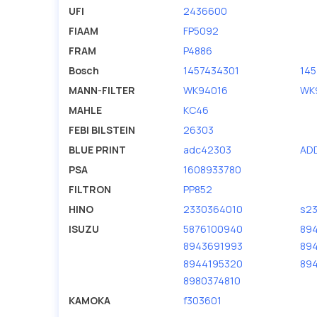
UFI
2436600
FIAAM
FP5092
FRAM
P4886
Bosch
1457434301
14
MANN-FILTER
WK94016
WK
MAHLE
KC46
FEBI BILSTEIN
26303
BLUE PRINT
adc42303
AD
PSA
1608933780
FILTRON
PP852
HINO
2330364010
s23
ISUZU
5876100940
894
8943691993
89
8944195320
89
8980374810
KAMOKA
f303601