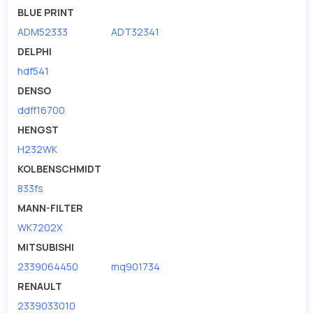
BLUE PRINT
ADM52333
ADT32341
DELPHI
hdf541
DENSO
ddff16700
HENGST
H232WK
KOLBENSCHMIDT
833fs
MANN-FILTER
WK7202X
MITSUBISHI
2339064450
mq901734
RENAULT
2339033010