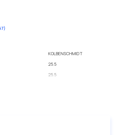
67)
KOLBENSCHMIDT
25.5
25.5
75
73