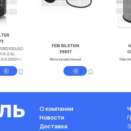
LTER
73
FEBI BILSTEIN
FORD FOCUS C-
39837
O
1.8-2.0L
,5,6 2002=>
Фильтр масляный
Масля
О компании
Ч
Новости
Г
Доставка
З