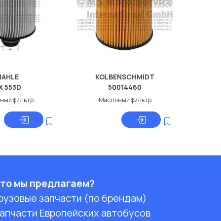
MAHLE
KOLBENSCHMIDT
X 553D
50014460
ный фильтр
Масляный фильтр
то мы предлагаем?
рузовые запчасти (по брендам)
апчасти Европейских автобусов