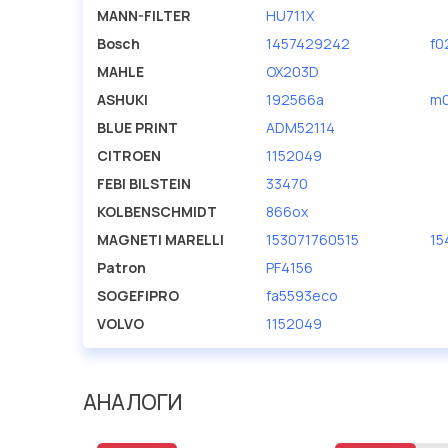
MANN-FILTER
HU711X
Bosch
1457429242
f0
MAHLE
OX203D
ASHUKI
192566a
m0
BLUE PRINT
ADM52114
CITROEN
1152049
FEBI BILSTEIN
33470
KOLBENSCHMIDT
866ox
MAGNETI MARELLI
153071760515
15
Patron
PF4156
SOGEFIPRO
fa5593eco
VOLVO
1152049
АНАЛОГИ