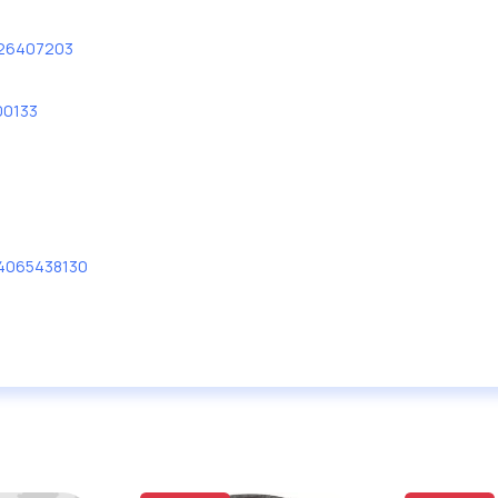
26407203
0133
4065438130