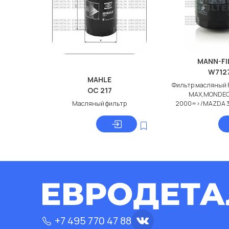
MANN-FI
W712
MAHLE
Фильтр масляный 
OC 217
MAX,MONDEO 
Масляный фильтр
2000=>/MAZDA 3
+7 495 770 47 88