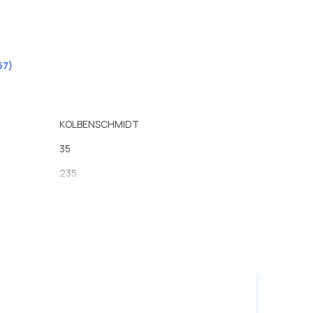
67)
KOLBENSCHMIDT
35
235
210