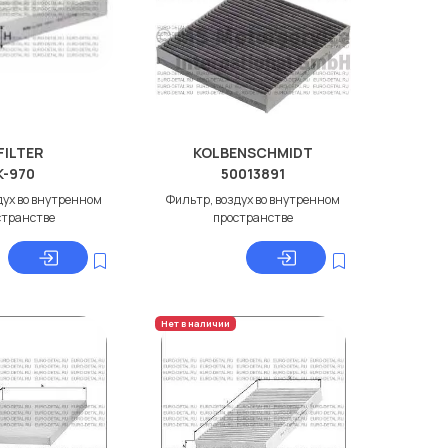
FILTER
KOLBENSCHMIDT
K-970
50013891
дух во внутренном
Фильтр, воздух во внутренном
странстве
пространстве
Нет в наличии