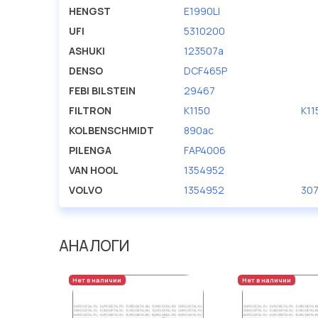
HENGST
E1990LI
UFI
5310200
ASHUKI
123507a
DENSO
DCF465P
FEBI BILSTEIN
29467
FILTRON
K1150
K11
KOLBENSCHMIDT
890ac
PILENGA
FAP4006
VAN HOOL
1354952
VOLVO
1354952
30
АНАЛОГИ
Нет в наличии
Нет в наличии