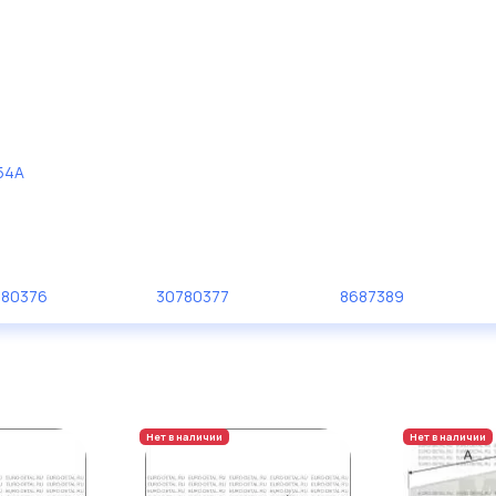
54A
780376
30780377
8687389
Нет в наличии
Нет в наличии