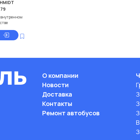
HMIDT
779
о внутренном
стве
О компании
Ч
Новости
Г
Доставка
З
Контакты
З
Ремонт автобусов
З
B
З