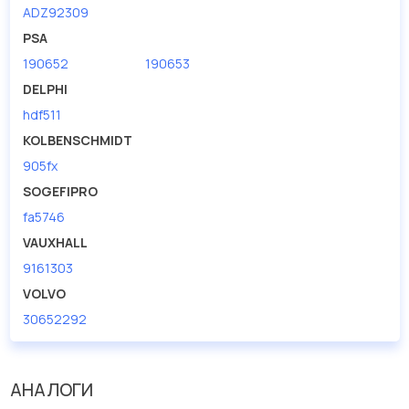
ADZ92309
PSA
190652
190653
DELPHI
hdf511
KOLBENSCHMIDT
905fx
SOGEFIPRO
fa5746
VAUXHALL
9161303
VOLVO
30652292
АНАЛОГИ