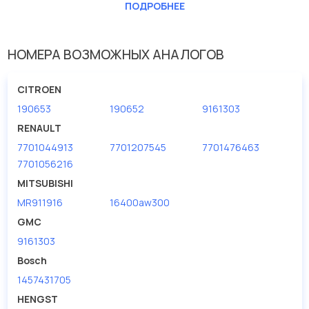
ПОДРОБНЕЕ
Высота [мм]
92
Исполнение фильтра
патрон фильтра
НОМЕРА ВОЗМОЖНЫХ АНАЛОГОВ
Наружный диаметр 1 [мм]
71
CITROEN
190653
190652
9161303
RENAULT
7701044913
7701207545
7701476463
7701056216
MITSUBISHI
MR911916
16400aw300
GMC
9161303
Bosch
1457431705
HENGST