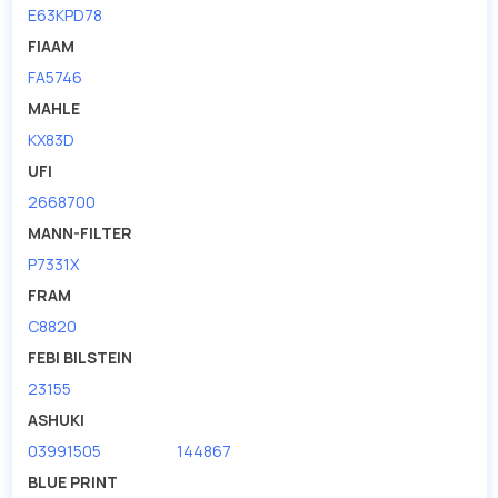
E63KPD78
FIAAM
FA5746
MAHLE
KX83D
UFI
2668700
MANN-FILTER
P7331X
FRAM
C8820
FEBI BILSTEIN
23155
ASHUKI
03991505
144867
BLUE PRINT