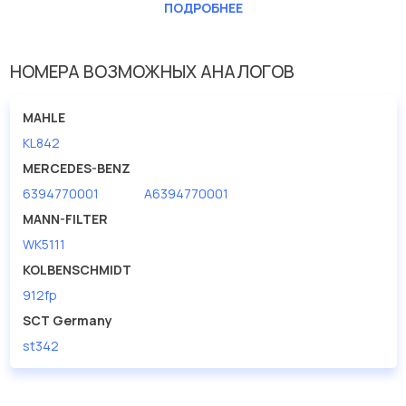
ПОДРОБНЕЕ
Впускн. диаметр [мм]
8
Выпускн. диаметр [мм]
8
НОМЕРА ВОЗМОЖНЫХ АНАЛОГОВ
Высота [мм]
154
Исполнение фильтра
Прямоточный фильтр
MAHLE
Наружный диаметр 1 [мм]
55
KL842
MERCEDES-BENZ
6394770001
A6394770001
MANN-FILTER
WK5111
KOLBENSCHMIDT
912fp
SCT Germany
st342