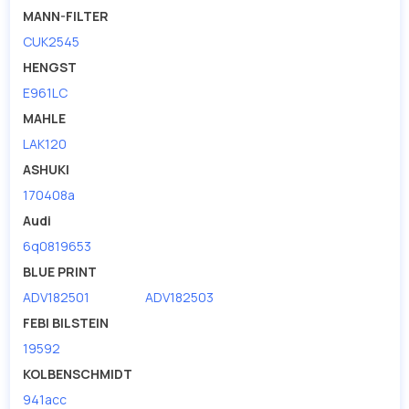
MANN-FILTER
CUK2545
HENGST
E961LC
MAHLE
LAK120
ASHUKI
170408a
Audi
6q0819653
BLUE PRINT
ADV182501
ADV182503
FEBI BILSTEIN
19592
KOLBENSCHMIDT
941acc