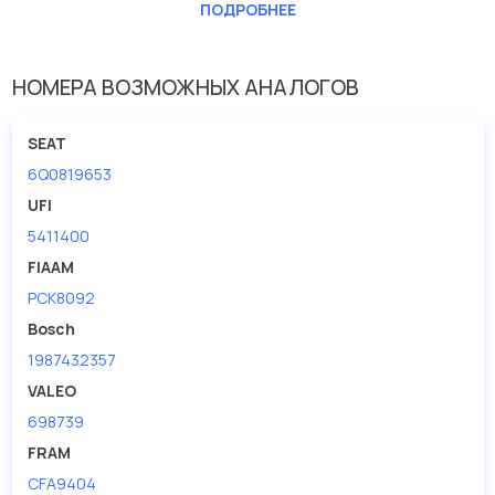
ПОДРОБНЕЕ
Длина [мм]
247
Исполнение фильтра
Фильтр из активированного угля
НОМЕРА ВОЗМОЖНЫХ АНАЛОГОВ
Ширина (мм)
215
SEAT
6Q0819653
UFI
5411400
FIAAM
PCK8092
Bosch
1987432357
VALEO
698739
FRAM
CFA9404