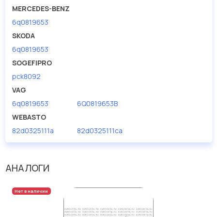
MERCEDES-BENZ
6q0819653
SKODA
6q0819653
SOGEFIPRO
pck8092
VAG
6q0819653
6Q0819653B
WEBASTO
82d0325111a
82d0325111ca
АНАЛОГИ
Нет в наличии