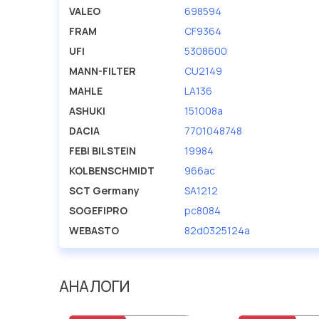
VALEO
698594
FRAM
CF9364
UFI
5308600
MANN-FILTER
CU2149
MAHLE
LA136
ASHUKI
151008a
DACIA
7701048748
FEBI BILSTEIN
19984
KOLBENSCHMIDT
966ac
SCT Germany
SA1212
SOGEFIPRO
pc8084
WEBASTO
82d0325124a
АНАЛОГИ