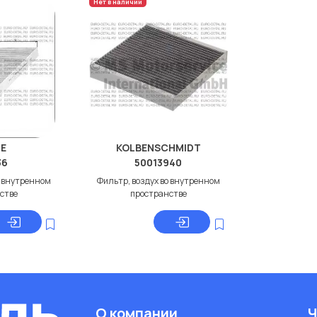
Нет в наличии
E
KOLBENSCHMIDT
36
50013940
о внутренном
Фильтр, воздух во внутренном
стве
пространстве
О компании
Ч