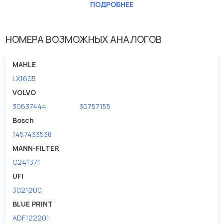
Длина [мм]
233
ПОДРОБНЕЕ
Ширина (мм)
204
НОМЕРА ВОЗМОЖНЫХ АНАЛОГОВ
MAHLE
LX1605
VOLVO
30637444
30757155
Bosch
1457433538
MANN-FILTER
C241371
UFI
3021200
BLUE PRINT
ADF122201