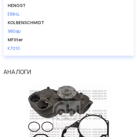
HENGST
E884L
KOLBENSCHMIDT
980ap
MFilter
K7010
АНАЛОГИ