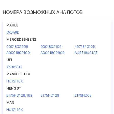
НОМЕРА ВОЗМОЖНЫХ АНАЛОГОВ
MAHLE
OX348D
MERCEDES-BENZ
0001802909
0001802109
4571840125
A0001802109
A0001802909
A4571840125
UFI
2506200
MANN-FILTER
HU12110X
HENGST
E175HD129/169
E175HD129
E175HD68
MAN
HU12110X