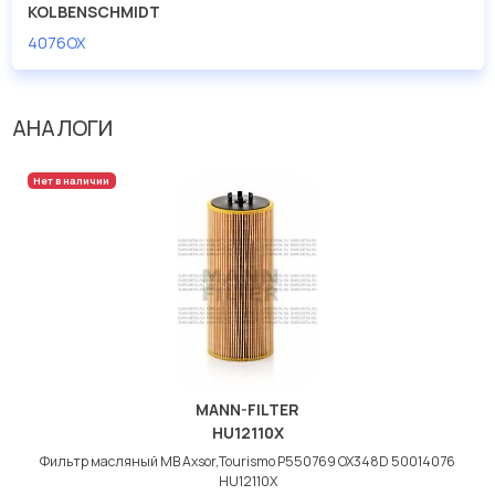
KOLBENSCHMIDT
4076OX
АНАЛОГИ
Нет в наличии
MANN-FILTER
HU12110X
Фильтр масляный МВ Axsor,Tourismo P550769 OX348D 50014076
HU12110X