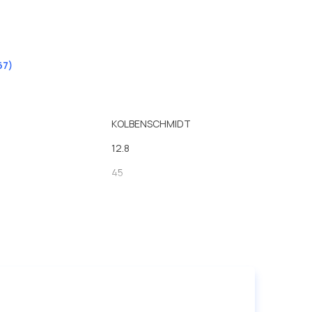
67)
KOLBENSCHMIDT
12.8
45
171.5
патрон фильтра
95