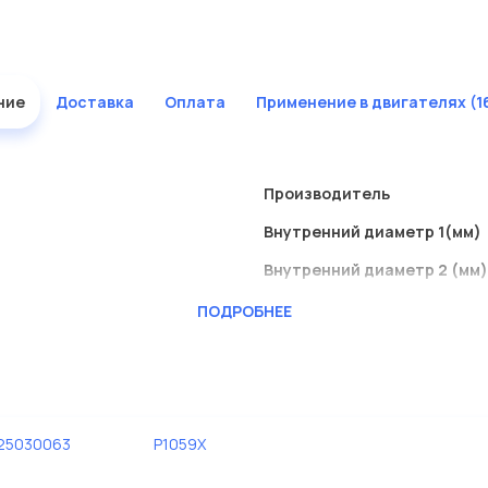
ние
Доставка
Оплата
Применение в двигателях (1
Производитель
Внутренний диаметр 1(мм)
Внутренний диаметр 2 (мм)
Высота [мм]
ПОДРОБНЕЕ
Исполнение фильтра
Наружный диаметр 1 [мм]
125030063
P1059X