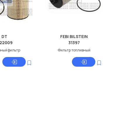
DT
FEBI BILSTEIN
.22009
31397
вный фильтр
Фильтр топливный