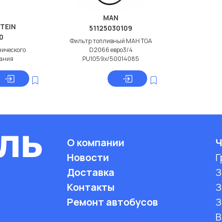
MAN
STEIN
51125030109
0
Фильтр топливный МАН TGA
нического
D2066 евро3/4
ания
PU1059x/50014085
О компании
Ч
Новости
Г
Доставка
З
Контакты
З
Ремонт автобусов
З
B