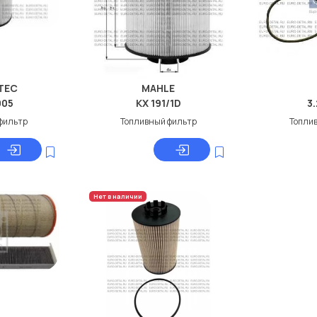
TEC
MAHLE
005
KX 191/1D
3
фильтр
Топливный фильтр
Топли
Нет в наличии