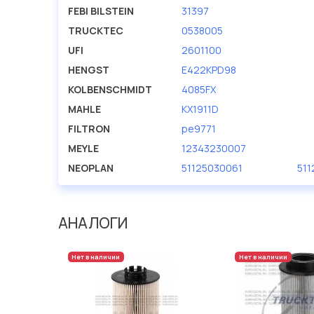
FEBI BILSTEIN
31397
TRUCKTEC
0538005
UFI
2601100
HENGST
E422KPD98
KOLBENSCHMIDT
4085FX
MAHLE
KX1911D
FILTRON
pe9771
MEYLE
12343230007
NEOPLAN
51125030061
51
АНАЛОГИ
Нет в наличии
Нет в наличии