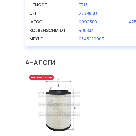
производителя KOLBENSCHMIDT.
HENGST
E713L
UFI
2739800
IVECO
2992388
42
KOLBENSCHMIDT
4088ar
MEYLE
2343210003
АНАЛОГИ
Нет в наличии