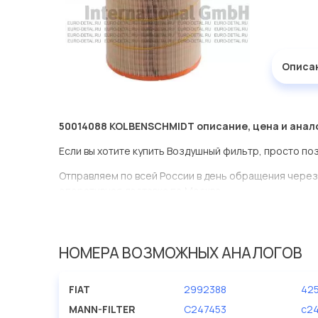
Описа
50014088 KOLBENSCHMIDT описание, цена и анал
Если вы хотите купить Воздушный фильтр, просто по
Отправляем по всей России в день обращения через
оперативная доставка по Москве.
Эта запчасть представлена по производителю KOL
У данной детали есть аналоги с номерами, убедитес
НОМЕРА ВОЗМОЖНЫХ АНАЛОГОВ
Воздушный фильтр в нашей компании Евродеталь пр
ассортименте.
FIAT
2992388
42
Мы продаем сертифицированные колодки тормозные 
MANN-FILTER
C247453
c2