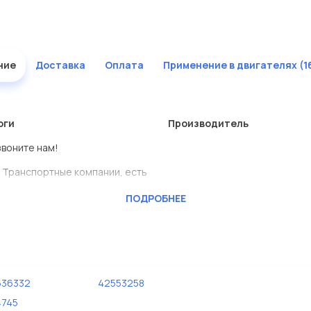
ние
Доставка
Оплата
Применение в двигателях (1
оги
Производитель
звоните нам!
 Транспортные компании, есть
ПОДРОБНЕЕ
BENSCHMIDT
ь сами.
едставлены в большом
536332
42553258
дисковые с гарантией от
4745