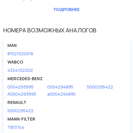
Наружный диаметр 1 [мм]
140
ПОДРОБНЕЕ
Размер резьбы
M42 x 1.5
НОМЕРА ВОЗМОЖНЫХ АНАЛОГОВ
MAN
81521020016
WABCO
4324102202
MERCEDES-BENZ
0004293995
0004294895
5000295422
A0004293995
a0004294895
RENAULT
5000295422
MANN-FILTER
TB13744