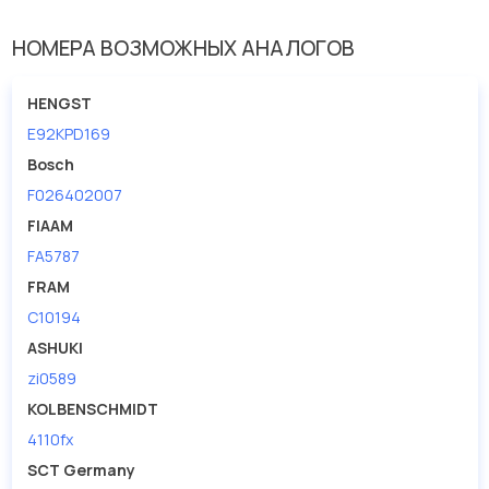
Исполнение фильтра
патрон фильтра
НОМЕРА ВОЗМОЖНЫХ АНАЛОГОВ
Наружный диаметр 1 [мм]
78
HENGST
E92KPD169
Bosch
F026402007
FIAAM
FA5787
FRAM
C10194
ASHUKI
zi0589
KOLBENSCHMIDT
4110fx
SCT Germany