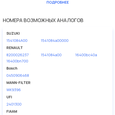
ПОДРОБНЕЕ
Впускн. диаметр [мм]
8
Выпускн. диаметр [мм]
8
НОМЕРА ВОЗМОЖНЫХ АНАЛОГОВ
Высота [мм]
190
Исполнение фильтра
Прямоточный фильтр
SUZUKI
Наружный диаметр 1 [мм]
70
1541084A00
1541084a00000
RENAULT
8200026237
1541084a00
16400bc40a
16400bn700
Bosch
0450906468
MANN-FILTER
WK9396
UFI
2401300
FIAAM