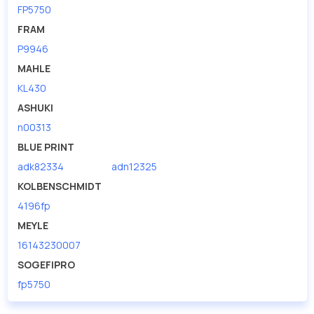
FP5750
FRAM
P9946
MAHLE
KL430
ASHUKI
n00313
BLUE PRINT
adk82334
adn12325
KOLBENSCHMIDT
4196fp
MEYLE
16143230007
SOGEFIPRO
fp5750