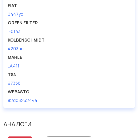
FIAT
6447yc
GREEN FILTER
IF0143
KOLBENSCHMIDT
4203ac
MAHLE
LA411
TSN
97356
WEBASTO
82d0325244a
АНАЛОГИ