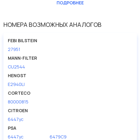
Длина [мм]
250
ПОДРОБНЕЕ
Ширина (мм)
235
НОМЕРА ВОЗМОЖНЫХ АНАЛОГОВ
FEBI BILSTEIN
27951
MANN-FILTER
CU2544
HENGST
E2940LI
CORTECO
80000815
CITROEN
6447yc
PSA
6447yc
6479C9