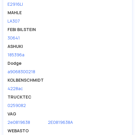
E2916LI
MAHLE
LA307
FEBI BILSTEIN
30641
ASHUKI
185396a
Dodge
a9068300218
KOLBENSCHMIDT
4228ac
TRUCKTEC
0259082
VAG
2e0819638
2E0819638A
WEBASTO