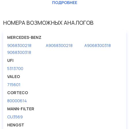
Длина [мм]
355
ПОДРОБНЕЕ
Ширина (мм)
235
НОМЕРА ВОЗМОЖНЫХ АНАЛОГОВ
MERCEDES-BENZ
9068300218
A9068300218
A9068300318
9068300318
UFI
5313700
VALEO
715601
CORTECO
80000614
MANN-FILTER
CU3569
HENGST