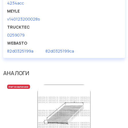
4234acc
MEYLE
v140123200028s
TRUCKTEC
0259079
WEBASTO
82d0325199a
82d0325199ca
АНАЛОГИ
Нет в наличии