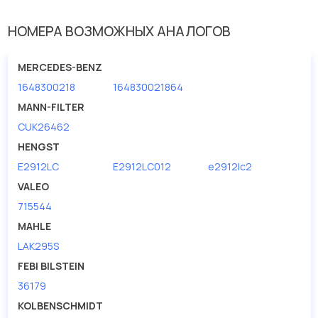
Исполнение фильтра
Фильтр из активированного угля
НОМЕРА ВОЗМОЖНЫХ АНАЛОГОВ
Ширина (мм)
133
MERCEDES-BENZ
1648300218
164830021864
MANN-FILTER
CUK26462
HENGST
E2912LC
E2912LC012
e2912lc2
VALEO
715544
MAHLE
LAK295S
FEBI BILSTEIN
36179
KOLBENSCHMIDT