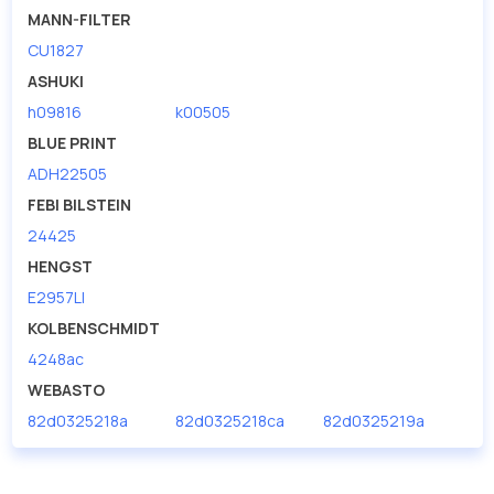
MANN-FILTER
CU1827
ASHUKI
h09816
k00505
BLUE PRINT
ADH22505
FEBI BILSTEIN
24425
HENGST
E2957LI
KOLBENSCHMIDT
4248ac
WEBASTO
82d0325218a
82d0325218ca
82d0325219a