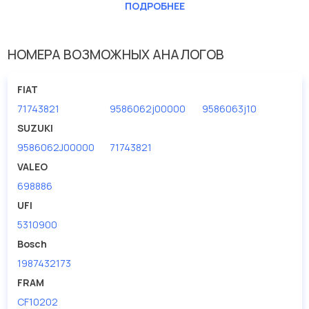
Длина [мм]
190
ПОДРОБНЕЕ
Ширина (мм)
180
НОМЕРА ВОЗМОЖНЫХ АНАЛОГОВ
FIAT
71743821
9586062j00000
9586063j10
SUZUKI
9586062J00000
71743821
VALEO
698886
UFI
5310900
Bosch
1987432173
FRAM
CF10202