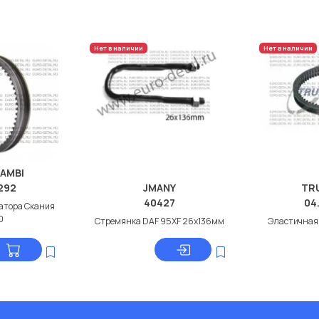
Нет в наличии
Нет в наличии
AMBI
0292
JMANY
TR
40427
04
атора Скания
0
Стремянка DAF 95XF 26x136мм
Эластичная