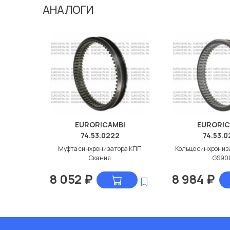
АНАЛОГИ
EURORICAMBI
EURORIC
74.53.0222
74.53.
Муфта синхронизатора КПП
Кольцо синхрониз
Скания
GS90
8 052
₽
8 984
₽