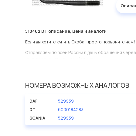
Описа
510462 DT описание, цена и аналоги
Если вы хотите купить Скоба, просто позвоните нам!
Отправляем по всей России в день обращения через
оперативная доставка по Москве.
Эта запчасть представлена по производителю DT
У данной детали есть аналоги с номерами, убедитес
НОМЕРА ВОЗМОЖНЫХ АНАЛОГОВ
Скоба в нашей компании Евродеталь представлены 
DAF
529939
Мы продаем сертифицированные колодки тормозные 
производителя DT.
DT
6000184283
SCANIA
529939