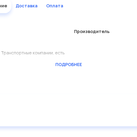
ние
Доставка
Оплата
Производитель
 Транспортные компании, есть
ПОДРОБНЕЕ
ь сами.
в большом ассортименте.
дисковые с гарантией от