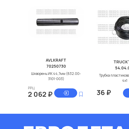
AVLKRAFT
TRUCK
70250730
54.04.
Шкворень ИК 44,7мм (832.00-
Трубка пластиков
3101-003)
4x1
РРЦ
36
₽
2 062
₽