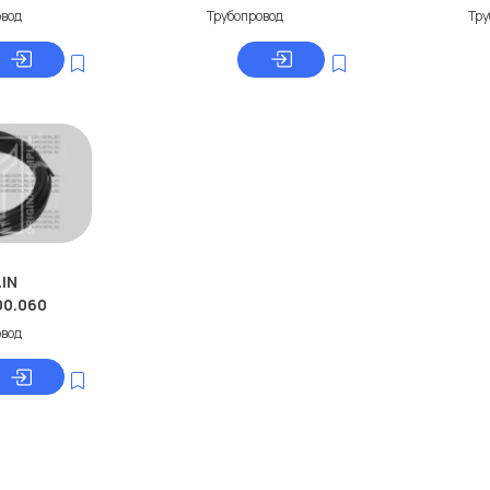
овод
Трубопровод
Тру
IN
00.060
овод