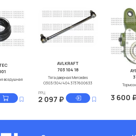
AVLKRAFT
TEC
703 104 18
AY
001
3
Тяга дверная Мercedes
ая воздушная
О303/304/404 3737600633
Тормоз
РРЦ
3 600
2 097
₽