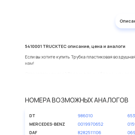
Описа
5410001 TRUCKTEC описание, цена и аналоги
Если вы хотите купить Трубка пластиковая воздушная
нам!
Отправляем по всей России в день обращения через
оперативная доставка по Москве.
Эта запчасть представлена по производителю TRU
НОМЕРА ВОЗМОЖНЫХ АНАЛОГОВ
У данной детали есть аналоги с номерами, убедитес
Трубка пластиковая воздушная 10x1,25 в нашей ком
DT
986010
653
в большом ассортименте.
MERCEDES-BENZ
0019970652
01
Мы продаем сертифицированные колодки тормозные 
DAF
8282511106
06
производителя TRUCKTEC.