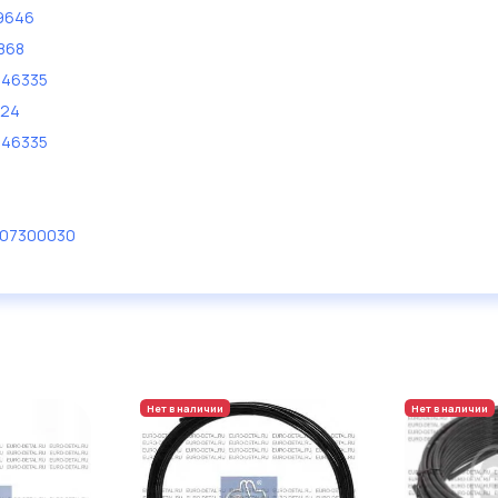
9646
868
446335
724
446335
107300030
Нет в наличии
Нет в наличии