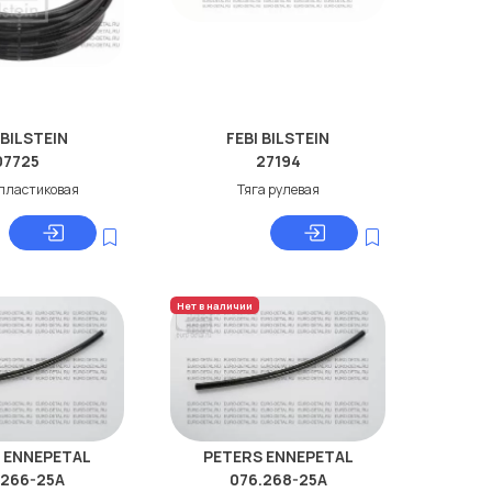
 BILSTEIN
FEBI BILSTEIN
07725
27194
 пластиковaя
Тяга рулевая
Нет в наличии
 ENNEPETAL
PETERS ENNEPETAL
.266-25A
076.268-25A