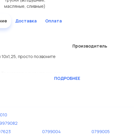
масляные, сливные)
ние
Доставка
Оплата
Производитель
 10x1,25, просто позвоните
 Транспортные компании, есть
ПОДРОБНЕЕ
CKTEC
ь сами.
пании Евродеталь представлены
010
59979082
дисковые с гарантией от
97623
0799004
0799005