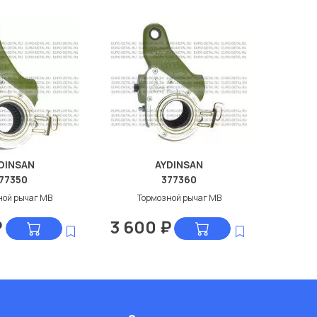
DINSAN
AYDINSAN
77350
377360
ной рычаг МВ
Тормозной рычаг МВ
₽
3 600
₽