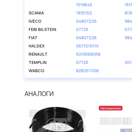
1519645
151
SCANIA
1935152
813
IVECO
04807226
98
FEBI BILSTEIN
07725
07
FIAT
04807226
98
HALDEX
0671010110
RENAULT
5010566058
TEMPLIN
07725
20
WABCO
8282511106
АНАЛОГИ
Нет в наличии