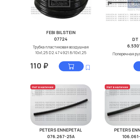
FEBI BILSTEIN
07724
DT
6.530
Трубка пластиковая воздушная
10x1,25 D2.47 4921.8/10х1,25
Поперечная ру
110
₽
Нет в наличии
Нет в наличии
PETERS ENNEPETAL
PETERS EN
076.267-25A
106.061