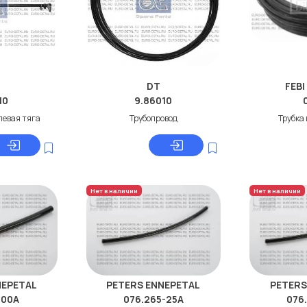
DT
FEBI
10
9.86010
левая тяга
Трубопровод
Трубкa
Нет в наличии
Нет в наличии
NEPETAL
PETERS ENNEPETAL
PETERS
-00A
076.265-25A
076