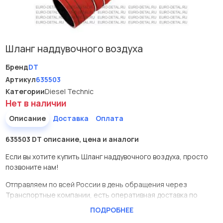
Шланг наддувочного воздуха
Бренд
DT
Артикул
635503
Категории
Diesel Technic
Нет в наличии
Описание
Доставка
Оплата
635503 DT описание, цена и аналоги
Если вы хотите купить Шланг наддувочного воздуха, просто
позвоните нам!
Отправляем по всей России в день обращения через
Транспортные компании, есть оперативная доставка по
Москве.
ПОДРОБНЕЕ
Эта запчасть представлена по производителю DT