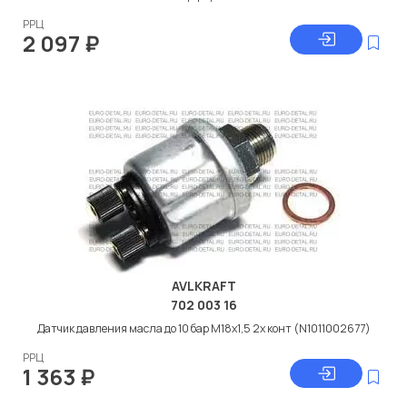
РРЦ
2 097
₽
AVLKRAFT
702 003 16
Датчик давления масла до 10 бар M18x1,5 2х конт (N1011002677)
РРЦ
1 363
₽