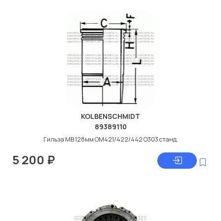
KOLBENSCHMIDT
89389110
Гильза МВ 128мм ОМ421/422/442 О303 станд.
5 200
₽