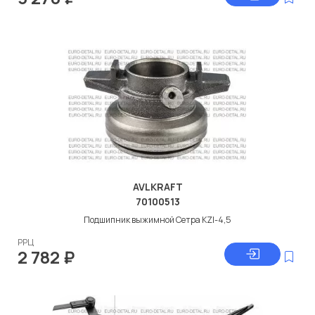
AVLKRAFT
70100513
Подшипник выжимной Сетра KZI-4,5
РРЦ
2 782
₽