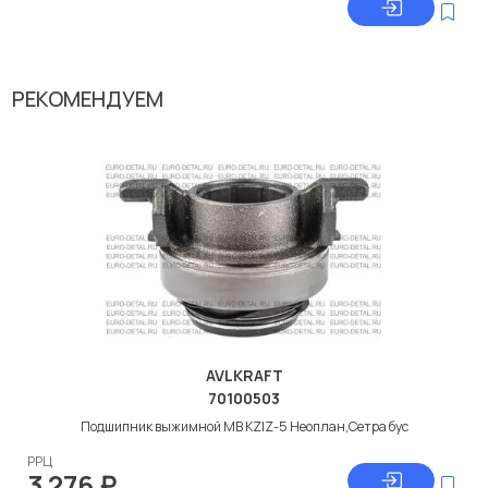
РЕКОМЕНДУЕМ
AVLKRAFT
70100503
Подшипник выжимной МВ KZIZ-5 Неоплан,Сетра бус
РРЦ
3 276
₽