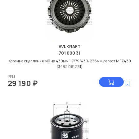
AVLKRAFT
701 000 31
Корзина сцепления МВ на 430мм 117/79/430/235мм лепест MFZ430
(3482 081 231)
РРЦ
29 190
₽