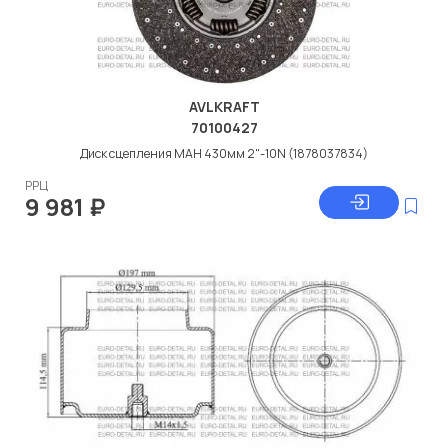
AVLKRAFT
70100427
Диск сцепления МАН 430мм 2"-10N (1878037834)
РРЦ
9 981
₽