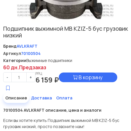
Подшипник выжимной МВ KZIZ-5 бус грузовик
низкий
Бренд
AVLKRAFT
Артикул
70100504
Категории
Выжимные подшипники
60 дн.
Предзаказ
РРЦ
В корзину
-
+
6 159
₽
Описание
Доставка
Оплата
70100504 AVLKRAFT описание, цена и аналоги
Если вы хотите купить Подшипник выжимной МВ KZIZ-5 бус
грузовик низкий, просто позвоните нам!