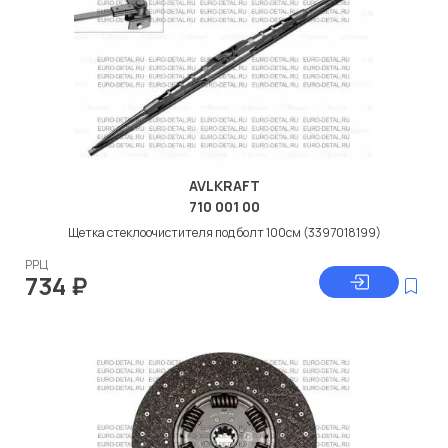
AVLKRAFT
710 001 00
Щетка стеклоочистителя под болт 100см (3397018199)
РРЦ
734
₽