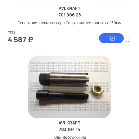
AVLKRAFT
701 906 25
Основание пневморессоры Сетра нижнее заднее на 130мм
РРЦ
4 587
₽
AVLKRAFT
703 104 14
Ключ форсунки МВ