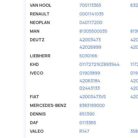
Мы продаем сертифицированные колодки тормозные 
VAN HOOL
700113365
632
производителя AVLKRAFT.
RENAULT
0001141035
NEOPLAN
040117200
MAN
81305500035
81
DEUTZ
42003473
42
42026899
42
LIEBHERR
5030166
KHD
01172721KZ893944
117
IVECO
01903899
01
42063184
42
02443133
42
FIAT
42003473VS
42
MERCEDES-BENZ
8383189000
DENNIS
651390
DAF
0113365
VALEO
R147
358