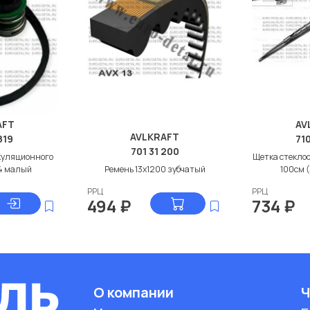
AFT
AV
AVLKRAFT
819
71
701 31 200
куляционного
Щетка стеклоо
4 малый
Ремень 13x1200 зубчатый
100см 
РРЦ
РРЦ
494
₽
734
₽
О компании
Ч