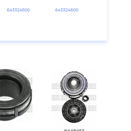
643324500
643324600
AVLKRAFT