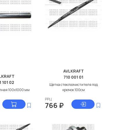
AVLKRAFT
LKRAFT
710 001 01
1 101 02
Щетка стеклоочистителя под
пная 100x1000 мм
крючок 100см
РРЦ
766
₽