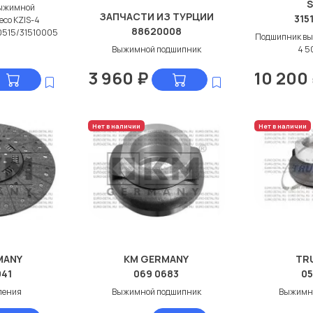
ыжимной
ЗАПЧАСТИ ИЗ ТУРЦИИ
315
eco KZIS-4
88620008
0515/31510005
Подшипник вы
Выжимной подшипник
4 5
3 960
₽
10 200
Нет в наличии
Нет в наличии
MANY
KM GERMANY
TR
041
069 0683
05
ления
Выжимной подшипник
Выжимн