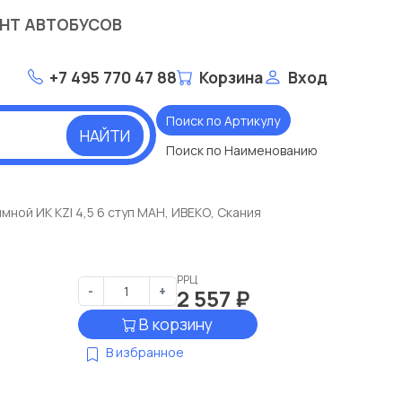
НТ АВТОБУСОВ
+7 495 770 47 88
Корзина
Вход
Поиск по Артикулу
НАЙТИ
Поиск по Наименованию
ной ИК KZI 4,5 6 ступ МАН, ИВЕКО, Скания
РРЦ
-
+
2 557
₽
В корзину
В избранное