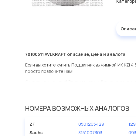
Категор
Описа
70100511 AVLKRAFT описание, цена и аналоги
Если вы хотите купить Подшипник выжимной ИК KZI 4,5
просто позвоните нам!
Отправляем по всей России в день обращения через
оперативная доставка по Москве.
Эта запчасть представлена по производителю AVLK
НОМЕРА ВОЗМОЖНЫХ АНАЛОГОВ
У данной детали есть аналоги с номерами, убедитес
Подшипник выжимной ИК KZI 4,5 6 ступ МАН, ИВЕКО, 
ZF
0501205429
12
Евродеталь представлены в большом ассортименте.
Sachs
3151007303
093