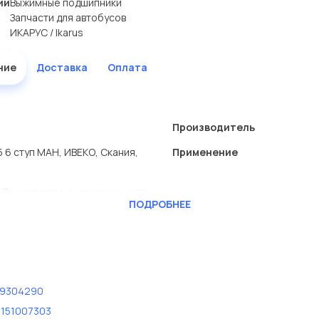
ии
Выжимные подшипники
Запчасти для автобусов
ИКАРУС / Ikarus
ние
Доставка
Оплата
Производитель
 6 ступ МАН, ИВЕКО, Скания,
Применение
 Транспортные компании, есть
ПОДРОБНЕЕ
RAFT
ь сами.
Скания в нашей компании
99304290
151007303