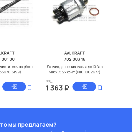
LKRAFT
AVLKRAFT
0 001 00
702 003 16
чистителя под болт
Датчик давления масла до 10 бар
(3397018199)
M18x1,5 2х конт (N1011002677)
РРЦ
1 363
₽
то мы предлагаем?