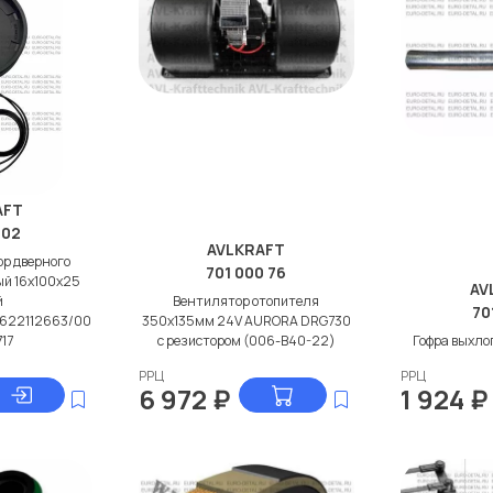
AFT
102
AVLKRAFT
р дверного
701 000 76
й 16x100x25
AV
й
Вентилятор отопителя
70
622112663/00
350x135мм 24V AURORA DRG730
17
с резистором (006-B40-22)
Гофра выхло
РРЦ
РРЦ
6 972
₽
1 924
₽