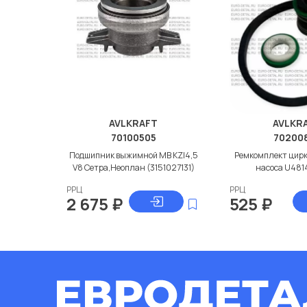
AVLKRAFT
AVLKR
70100505
70200
Подшипник выжимной МВ KZI4,5
Ремкомплект цир
V8 Сетра,Неоплан (3151027131)
насоса U481
РРЦ
РРЦ
2 675
₽
525
₽