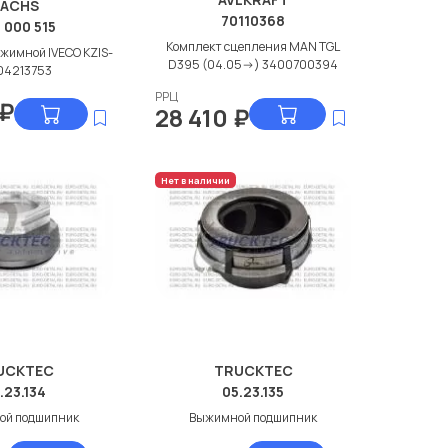
SACHS
70110368
1 000 515
Комплект сцепления MAN TGL
жимной IVECO KZIS-
D395 (04.05->) 3400700394
04213753
РРЦ
₽
28 410
₽
Нет в наличии
UCKTEC
TRUCKTEC
.23.134
05.23.135
ой подшипник
Выжимной подшипник