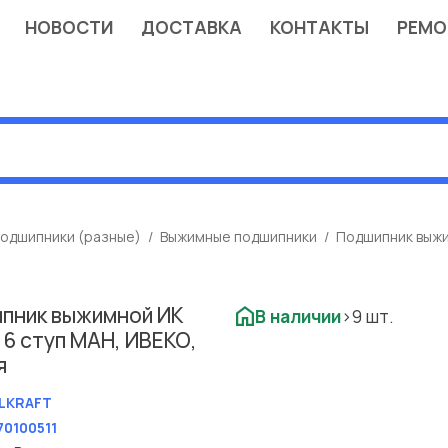
НОВОСТИ
ДОСТАВКА
КОНТАКТЫ
РЕМО
одшипники (разные)
Выжимные подшипники
Подшипник выжим
пник выжимной ИК
В наличии
>9 шт.
5 6 ступ МАН, ИВЕКО,
я
LKRAFT
70100511