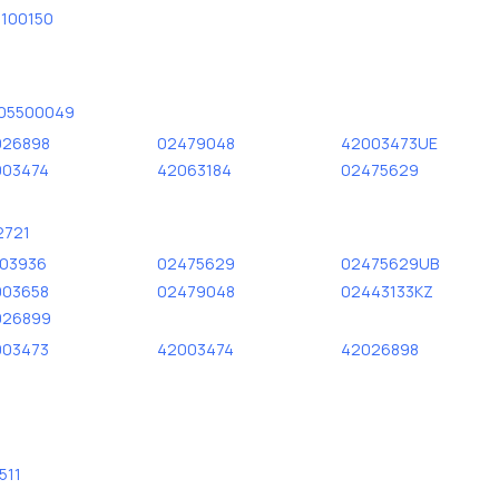
дисковые с гарантией от
100150
305500049
026898
02479048
42003473UE
003474
42063184
02475629
2721
903936
02475629
02475629UB
003658
02479048
02443133KZ
026899
003473
42003474
42026898
511