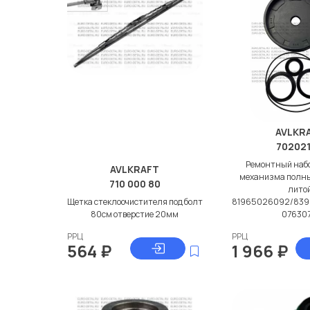
AVLKR
70202
Ремонтный набо
AVLKRAFT
механизма полны
710 000 80
лито
Щетка стеклоочистителя под болт
81965026092/839
80см отверстие 20мм
076307
РРЦ
РРЦ
564
₽
1 966
₽