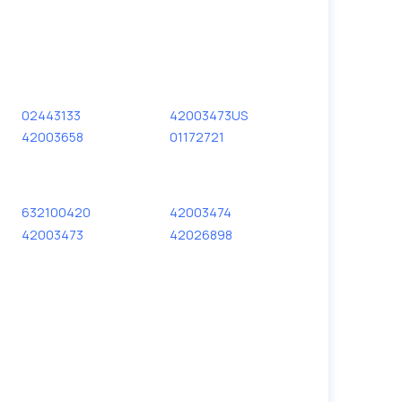
02443133
42003473US
42003658
01172721
632100420
42003474
42003473
42026898