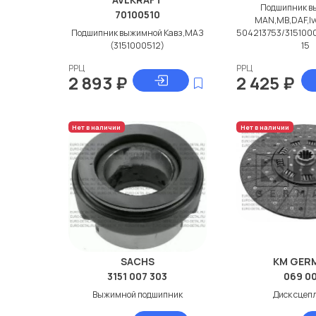
Подшипник в
70100510
MAN,MB,DAF,Iv
Подшипник выжимной Кавз,МАЗ
504213753/315100
(3151000512)
15
РРЦ
РРЦ
2 893
₽
2 425
₽
Нет в наличии
Нет в наличии
SACHS
KM GER
3151 007 303
069 0
Выжимной подшипник
Диск сцеп