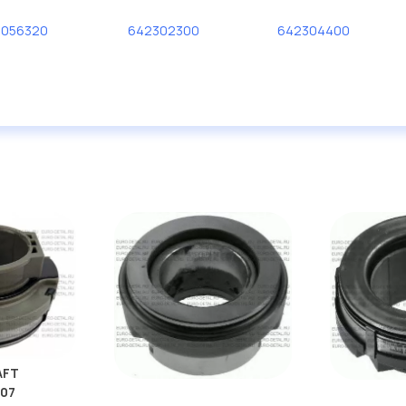
0056320
642302300
642304400
AFT
507