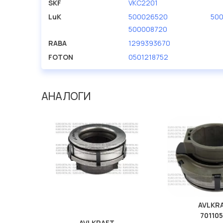
SKF
VKC2201
LuK
500026520
50
500008720
RABA
1299393670
FOTON
0501218752
АНАЛОГИ
AVLKR
70110
AVLKRAFT